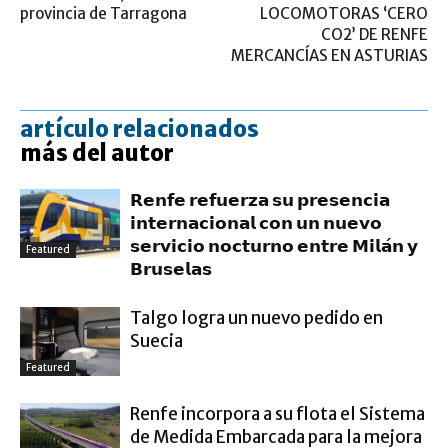
provincia de Tarragona
LOCOMOTORAS ‘CERO
CO2’ DE RENFE
MERCANCÍAS EN ASTURIAS
artículo relacionados
más del autor
𝗥𝗲𝗻𝗳𝗲 𝗿𝗲𝗳𝘂𝗲𝗿𝘇𝗮 𝘀𝘂 𝗽𝗿𝗲𝘀𝗲𝗻𝗰𝗶𝗮
𝗶𝗻𝘁𝗲𝗿𝗻𝗮𝗰𝗶𝗼𝗻𝗮𝗹 𝗰𝗼𝗻 𝘂𝗻 𝗻𝘂𝗲𝘃𝗼
𝘀𝗲𝗿𝘃𝗶𝗰𝗶𝗼 𝗻𝗼𝗰𝘁𝘂𝗿𝗻𝗼 𝗲𝗻𝘁𝗿𝗲 𝗠𝗶𝗹𝗮́𝗻 𝘆
Featured
𝗕𝗿𝘂𝘀𝗲𝗹𝗮𝘀
Talgo logra un nuevo pedido en
Suecia
Featured
Renfe incorpora a su flota el Sistema
de Medida Embarcada para la mejora