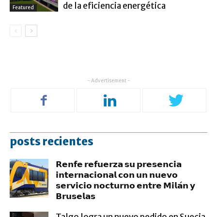
de la eficiencia energética
Featured
- Advertisement -
posts recientes
𝗥𝗲𝗻𝗳𝗲 𝗿𝗲𝗳𝘂𝗲𝗿𝘇𝗮 𝘀𝘂 𝗽𝗿𝗲𝘀𝗲𝗻𝗰𝗶𝗮
𝗶𝗻𝘁𝗲𝗿𝗻𝗮𝗰𝗶𝗼𝗻𝗮𝗹 𝗰𝗼𝗻 𝘂𝗻 𝗻𝘂𝗲𝘃𝗼
𝘀𝗲𝗿𝘃𝗶𝗰𝗶𝗼 𝗻𝗼𝗰𝘁𝘂𝗿𝗻𝗼 𝗲𝗻𝘁𝗿𝗲 𝗠𝗶𝗹𝗮́𝗻 𝘆
𝗕𝗿𝘂𝘀𝗲𝗹𝗮𝘀
Talgo logra un nuevo pedido en Suecia