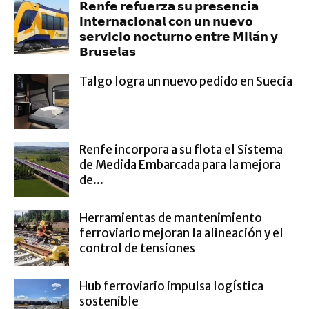
𝗥𝗲𝗻𝗳𝗲 𝗿𝗲𝗳𝘂𝗲𝗿𝘇𝗮 𝘀𝘂 𝗽𝗿𝗲𝘀𝗲𝗻𝗰𝗶𝗮
𝗶𝗻𝘁𝗲𝗿𝗻𝗮𝗰𝗶𝗼𝗻𝗮𝗹 𝗰𝗼𝗻 𝘂𝗻 𝗻𝘂𝗲𝘃𝗼
𝘀𝗲𝗿𝘃𝗶𝗰𝗶𝗼 𝗻𝗼𝗰𝘁𝘂𝗿𝗻𝗼 𝗲𝗻𝘁𝗿𝗲 𝗠𝗶𝗹𝗮́𝗻 𝘆
𝗕𝗿𝘂𝘀𝗲𝗹𝗮𝘀
Talgo logra un nuevo pedido en Suecia
Renfe incorpora a su flota el Sistema
de Medida Embarcada para la mejora
de...
Herramientas de mantenimiento
ferroviario mejoran la alineación y el
control de tensiones
Hub ferroviario impulsa logística
sostenible