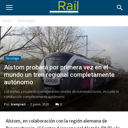
Inicio
Tecnología
Tecnología
Alstom probará por primera vez en el
mundo un tren regional completamente
autónomo
Los trenes circularán con diferentes niveles de automatización, incluida la
conducción completamente autónoma.
Por
trenyrail
-
2 junio, 2020
0
Alstom, en colaboración con la región alemana de