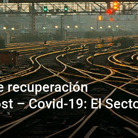
e recuperación
t – Covid-19: El Sect