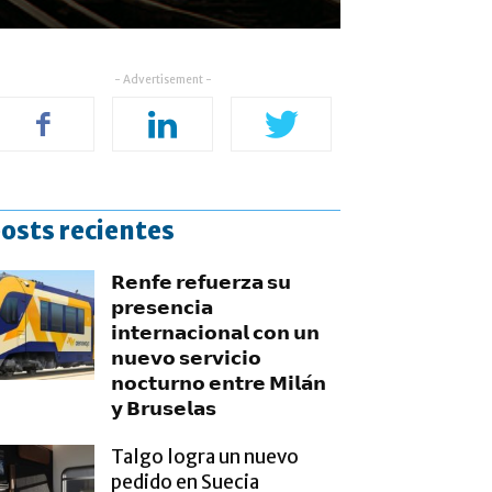
- Advertisement -
osts recientes
𝗥𝗲𝗻𝗳𝗲 𝗿𝗲𝗳𝘂𝗲𝗿𝘇𝗮 𝘀𝘂
𝗽𝗿𝗲𝘀𝗲𝗻𝗰𝗶𝗮
𝗶𝗻𝘁𝗲𝗿𝗻𝗮𝗰𝗶𝗼𝗻𝗮𝗹 𝗰𝗼𝗻 𝘂𝗻
𝗻𝘂𝗲𝘃𝗼 𝘀𝗲𝗿𝘃𝗶𝗰𝗶𝗼
𝗻𝗼𝗰𝘁𝘂𝗿𝗻𝗼 𝗲𝗻𝘁𝗿𝗲 𝗠𝗶𝗹𝗮́𝗻
𝘆 𝗕𝗿𝘂𝘀𝗲𝗹𝗮𝘀
Talgo logra un nuevo
pedido en Suecia