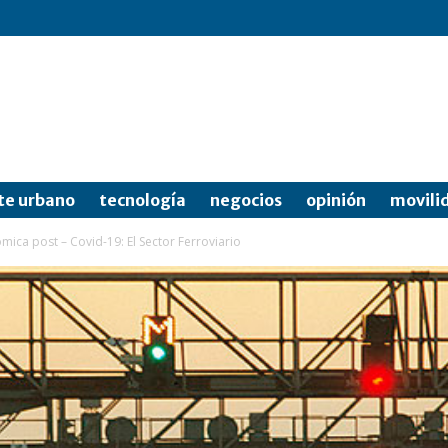
te urbano
tecnología
negocios
opinión
movili
ica post – Covid-19: El Sector Ferroviario