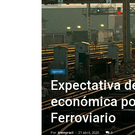
opinión
Expectativa d
económica pos
Ferroviario
Por
trenyrail
-
21 abril, 2020
0