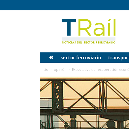
Tren
y
Rail
sector ferroviario
transpor
Inicio
opinión
Expectativa de recuperación económ