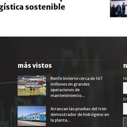
gística sostenible
más vistos
n
N
Renfe invierte cerca de 167
millones en grandes
operaciones de
mantenimiento...
Em
Arrancan las pruebas del tren
demostrador de hidrógeno en
la planta...