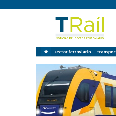
Tren
y
Rail
sector ferroviario
transpor