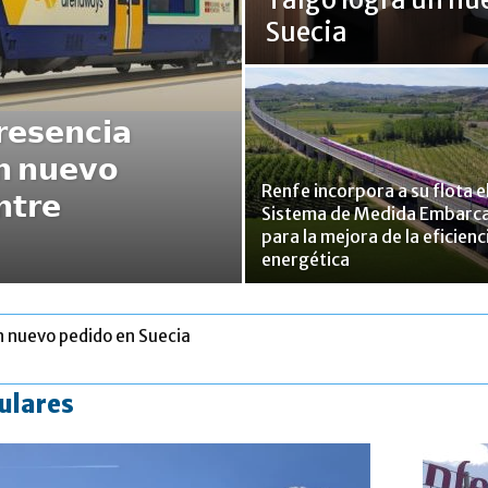
Suecia
𝗿𝗲𝘀𝗲𝗻𝗰𝗶𝗮
𝗻 𝗻𝘂𝗲𝘃𝗼
Renfe incorpora a su flota e
𝗻𝘁𝗿𝗲
Sistema de Medida Embarc
para la mejora de la eficienc
energética
n nuevo pedido en Suecia
tulares