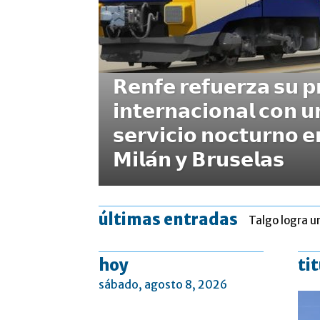
𝗥𝗲𝗻𝗳𝗲 𝗿𝗲𝗳𝘂𝗲𝗿𝘇𝗮 𝘀𝘂 𝗽
𝗶𝗻𝘁𝗲𝗿𝗻𝗮𝗰𝗶𝗼𝗻𝗮𝗹 𝗰𝗼𝗻 
𝘀𝗲𝗿𝘃𝗶𝗰𝗶𝗼 𝗻𝗼𝗰𝘁𝘂𝗿𝗻𝗼 𝗲
𝗠𝗶𝗹𝗮́𝗻 𝘆 𝗕𝗿𝘂𝘀𝗲𝗹𝗮𝘀
últimas entradas
Talgo logra u
hoy
ti
sábado, agosto 8, 2026