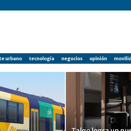
te urbano
tecnología
negocios
opinión
movili
Talgo logra un nu