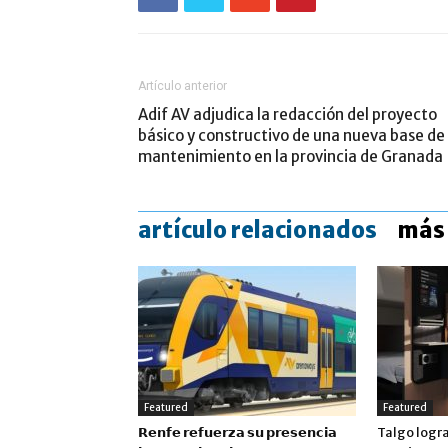
Artículo anterior
Adif AV adjudica la redacción del proyecto
básico y constructivo de una nueva base de
mantenimiento en la provincia de Granada
artículo relacionados
más 
Featured
Featured
𝗥𝗲𝗻𝗳𝗲 𝗿𝗲𝗳𝘂𝗲𝗿𝘇𝗮 𝘀𝘂 𝗽𝗿𝗲𝘀𝗲𝗻𝗰𝗶𝗮
Talgo logr