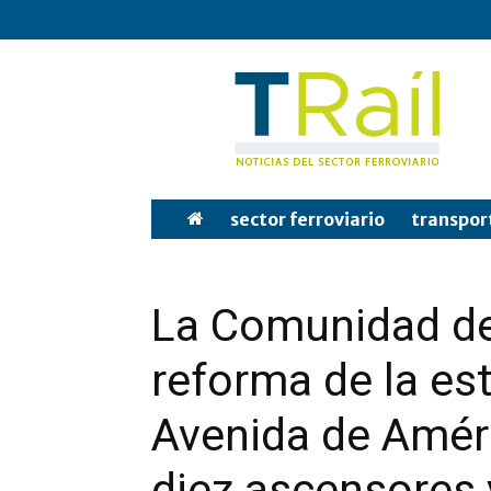
Tren
y
Rail
sector ferroviario
transpor
La Comunidad de 
reforma de la es
Avenida de Améri
diez ascensores 