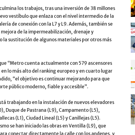
lmina los trabajos, tras una inversión de 38 millones
evo vestíbulo que enlaza con el nivel intermedio de la
galería de conexión con la L7 y L9. Además, también se
 mejora de la impermeabilización, drenaje y
o la sustitución de algunos materiales por otros más
o que “Metro cuenta actualmente con 579 ascensores
úa en lo más alto del ranking europeo y en cuarto lugar
dido, “el objetivo es continuar mejorando para que
orte público moderno, fiable y accesible”.
stá trabajando en la instalación de nuevos elevadores
10), Duque de Pastrana (L9), Campamento (L5),
lecas (L1), Ciudad Lineal (L5) y Canillejas (L5).
o se han iniciado las obras en Ventilla (L9), que
ara conectar directamente la calle con los andenes, y