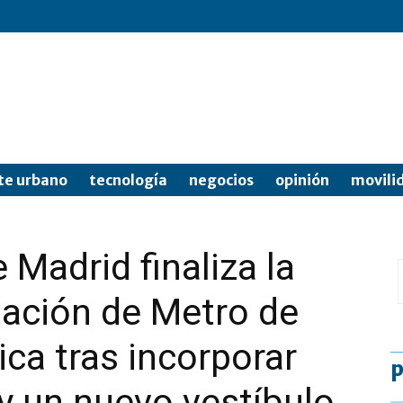
te urbano
tecnología
negocios
opinión
movili
Madrid finaliza la
tación de Metro de
ca tras incorporar
p
y un nuevo vestíbulo