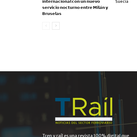
𝗶𝗻𝘁𝗲𝗿𝗻𝗮𝗰𝗶𝗼𝗻𝗮𝗹 𝗰𝗼𝗻 𝘂𝗻 𝗻𝘂𝗲𝘃𝗼
Suecia
𝘀𝗲𝗿𝘃𝗶𝗰𝗶𝗼 𝗻𝗼𝗰𝘁𝘂𝗿𝗻𝗼 𝗲𝗻𝘁𝗿𝗲 𝗠𝗶𝗹𝗮́𝗻 𝘆
𝗕𝗿𝘂𝘀𝗲𝗹𝗮𝘀
Tren y raíl es una revista 100% digital que