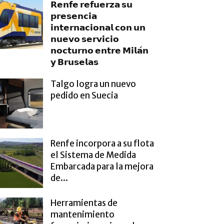
𝗥𝗲𝗻𝗳𝗲 𝗿𝗲𝗳𝘂𝗲𝗿𝘇𝗮 𝘀𝘂
𝗽𝗿𝗲𝘀𝗲𝗻𝗰𝗶𝗮
𝗶𝗻𝘁𝗲𝗿𝗻𝗮𝗰𝗶𝗼𝗻𝗮𝗹 𝗰𝗼𝗻 𝘂𝗻
𝗻𝘂𝗲𝘃𝗼 𝘀𝗲𝗿𝘃𝗶𝗰𝗶𝗼
𝗻𝗼𝗰𝘁𝘂𝗿𝗻𝗼 𝗲𝗻𝘁𝗿𝗲 𝗠𝗶𝗹𝗮́𝗻
𝘆 𝗕𝗿𝘂𝘀𝗲𝗹𝗮𝘀
Talgo logra un nuevo
pedido en Suecia
Renfe incorpora a su flota
el Sistema de Medida
Embarcada para la mejora
de...
Herramientas de
mantenimiento