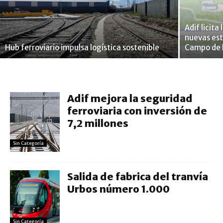
Adif licita
nuevas esta
Hub ferroviario impulsa logística sostenible
Campo de 
Adif mejora la seguridad
ferroviaria con inversión de
7,2 millones
Sin Categoría
Salida de fabrica del tranvía
Urbos número 1.000
Sin Categoría