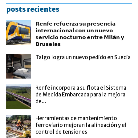
posts recientes
𝗥𝗲𝗻𝗳𝗲 𝗿𝗲𝗳𝘂𝗲𝗿𝘇𝗮 𝘀𝘂 𝗽𝗿𝗲𝘀𝗲𝗻𝗰𝗶𝗮
𝗶𝗻𝘁𝗲𝗿𝗻𝗮𝗰𝗶𝗼𝗻𝗮𝗹 𝗰𝗼𝗻 𝘂𝗻 𝗻𝘂𝗲𝘃𝗼
𝘀𝗲𝗿𝘃𝗶𝗰𝗶𝗼 𝗻𝗼𝗰𝘁𝘂𝗿𝗻𝗼 𝗲𝗻𝘁𝗿𝗲 𝗠𝗶𝗹𝗮́𝗻 𝘆
𝗕𝗿𝘂𝘀𝗲𝗹𝗮𝘀
Talgo logra un nuevo pedido en Suecia
Renfe incorpora a su flota el Sistema
de Medida Embarcada para la mejora
de...
Herramientas de mantenimiento
ferroviario mejoran la alineación y el
control de tensiones