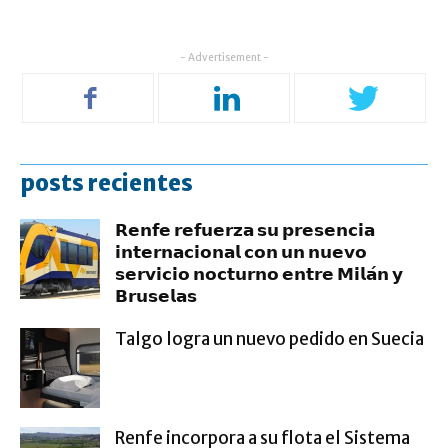
- Advertisement -
posts recientes
𝗥𝗲𝗻𝗳𝗲 𝗿𝗲𝗳𝘂𝗲𝗿𝘇𝗮 𝘀𝘂 𝗽𝗿𝗲𝘀𝗲𝗻𝗰𝗶𝗮
𝗶𝗻𝘁𝗲𝗿𝗻𝗮𝗰𝗶𝗼𝗻𝗮𝗹 𝗰𝗼𝗻 𝘂𝗻 𝗻𝘂𝗲𝘃𝗼
𝘀𝗲𝗿𝘃𝗶𝗰𝗶𝗼 𝗻𝗼𝗰𝘁𝘂𝗿𝗻𝗼 𝗲𝗻𝘁𝗿𝗲 𝗠𝗶𝗹𝗮́𝗻 𝘆
𝗕𝗿𝘂𝘀𝗲𝗹𝗮𝘀
Talgo logra un nuevo pedido en Suecia
Renfe incorpora a su flota el Sistema