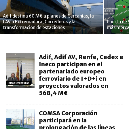
Adif destina 60 M€ a planes de Cercanías, la
LAV a Extremadura, Corredores y la
Puerto de 
transformación de estaciones
más merca
Adif, Adif AV, Renfe, Cedex e
Ineco participan en el
partenariado europeo
ferroviario de I+D+i en
Infraestructuras
proyectos valorados en
568,4 M€
COMSA Corporación
participará en la
prolongación de las líneas