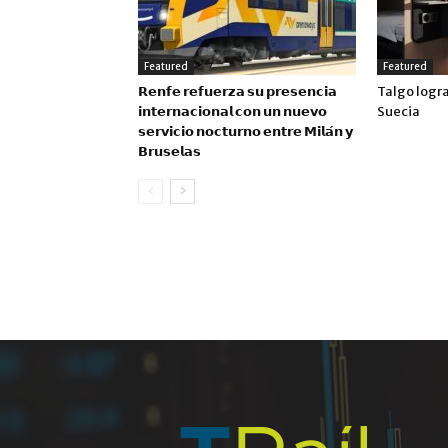
Featured
Featured
𝗥𝗲𝗻𝗳𝗲 𝗿𝗲𝗳𝘂𝗲𝗿𝘇𝗮 𝘀𝘂 𝗽𝗿𝗲𝘀𝗲𝗻𝗰𝗶𝗮
Talgo logr
𝗶𝗻𝘁𝗲𝗿𝗻𝗮𝗰𝗶𝗼𝗻𝗮𝗹 𝗰𝗼𝗻 𝘂𝗻 𝗻𝘂𝗲𝘃𝗼
Suecia
𝘀𝗲𝗿𝘃𝗶𝗰𝗶𝗼 𝗻𝗼𝗰𝘁𝘂𝗿𝗻𝗼 𝗲𝗻𝘁𝗿𝗲 𝗠𝗶𝗹𝗮́𝗻 𝘆
𝗕𝗿𝘂𝘀𝗲𝗹𝗮𝘀