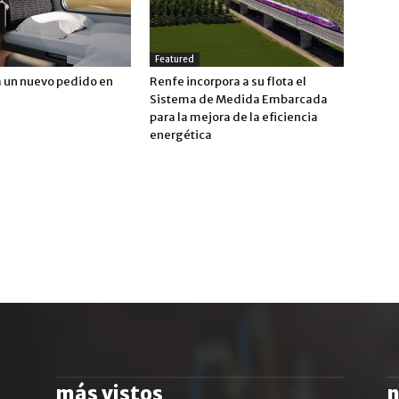
Featured
a un nuevo pedido en
Renfe incorpora a su flota el
Sistema de Medida Embarcada
para la mejora de la eficiencia
energética
más vistos
n