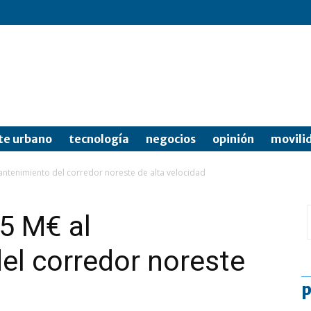
te urbano
tecnología
negocios
opinión
movili
antenimiento del corredor noreste de alta velocidad
,5 M€ al
el corredor noreste
p