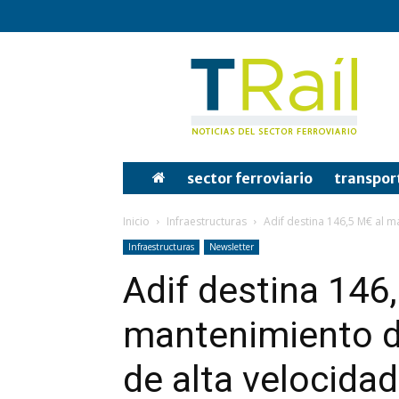
Tren
y
Rail
sector ferroviario
transpor
Inicio
Infraestructuras
Adif destina 146,5 M€ al m
Infraestructuras
Newsletter
Adif destina 146
mantenimiento d
de alta velocidad