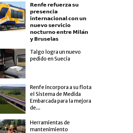
𝗥𝗲𝗻𝗳𝗲 𝗿𝗲𝗳𝘂𝗲𝗿𝘇𝗮 𝘀𝘂
𝗽𝗿𝗲𝘀𝗲𝗻𝗰𝗶𝗮
𝗶𝗻𝘁𝗲𝗿𝗻𝗮𝗰𝗶𝗼𝗻𝗮𝗹 𝗰𝗼𝗻 𝘂𝗻
𝗻𝘂𝗲𝘃𝗼 𝘀𝗲𝗿𝘃𝗶𝗰𝗶𝗼
𝗻𝗼𝗰𝘁𝘂𝗿𝗻𝗼 𝗲𝗻𝘁𝗿𝗲 𝗠𝗶𝗹𝗮́𝗻
𝘆 𝗕𝗿𝘂𝘀𝗲𝗹𝗮𝘀
Talgo logra un nuevo
pedido en Suecia
Renfe incorpora a su flota
el Sistema de Medida
Embarcada para la mejora
de...
Herramientas de
mantenimiento