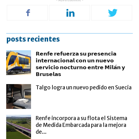
- Advertisement -
posts recientes
𝗥𝗲𝗻𝗳𝗲 𝗿𝗲𝗳𝘂𝗲𝗿𝘇𝗮 𝘀𝘂 𝗽𝗿𝗲𝘀𝗲𝗻𝗰𝗶𝗮
𝗶𝗻𝘁𝗲𝗿𝗻𝗮𝗰𝗶𝗼𝗻𝗮𝗹 𝗰𝗼𝗻 𝘂𝗻 𝗻𝘂𝗲𝘃𝗼
𝘀𝗲𝗿𝘃𝗶𝗰𝗶𝗼 𝗻𝗼𝗰𝘁𝘂𝗿𝗻𝗼 𝗲𝗻𝘁𝗿𝗲 𝗠𝗶𝗹𝗮́𝗻 𝘆
𝗕𝗿𝘂𝘀𝗲𝗹𝗮𝘀
Talgo logra un nuevo pedido en Suecia
Renfe incorpora a su flota el Sistema
de Medida Embarcada para la mejora
de...