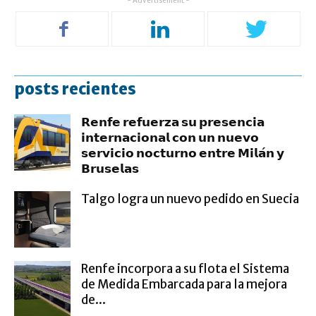
- Advertisement -
posts recientes
𝗥𝗲𝗻𝗳𝗲 𝗿𝗲𝗳𝘂𝗲𝗿𝘇𝗮 𝘀𝘂 𝗽𝗿𝗲𝘀𝗲𝗻𝗰𝗶𝗮
𝗶𝗻𝘁𝗲𝗿𝗻𝗮𝗰𝗶𝗼𝗻𝗮𝗹 𝗰𝗼𝗻 𝘂𝗻 𝗻𝘂𝗲𝘃𝗼
𝘀𝗲𝗿𝘃𝗶𝗰𝗶𝗼 𝗻𝗼𝗰𝘁𝘂𝗿𝗻𝗼 𝗲𝗻𝘁𝗿𝗲 𝗠𝗶𝗹𝗮́𝗻 𝘆
𝗕𝗿𝘂𝘀𝗲𝗹𝗮𝘀
Talgo logra un nuevo pedido en Suecia
Renfe incorpora a su flota el Sistema
de Medida Embarcada para la mejora
de...