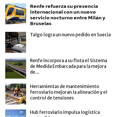
𝗥𝗲𝗻𝗳𝗲 𝗿𝗲𝗳𝘂𝗲𝗿𝘇𝗮 𝘀𝘂 𝗽𝗿𝗲𝘀𝗲𝗻𝗰𝗶𝗮
𝗶𝗻𝘁𝗲𝗿𝗻𝗮𝗰𝗶𝗼𝗻𝗮𝗹 𝗰𝗼𝗻 𝘂𝗻 𝗻𝘂𝗲𝘃𝗼
𝘀𝗲𝗿𝘃𝗶𝗰𝗶𝗼 𝗻𝗼𝗰𝘁𝘂𝗿𝗻𝗼 𝗲𝗻𝘁𝗿𝗲 𝗠𝗶𝗹𝗮́𝗻 𝘆
𝗕𝗿𝘂𝘀𝗲𝗹𝗮𝘀
Talgo logra un nuevo pedido en Suecia
Renfe incorpora a su flota el Sistema
de Medida Embarcada para la mejora
de...
Herramientas de mantenimiento
ferroviario mejoran la alineación y el
control de tensiones
Hub ferroviario impulsa logística