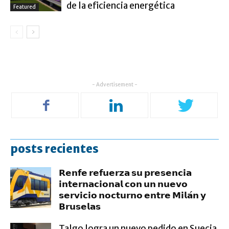
de la eficiencia energética
Featured
- Advertisement -
posts recientes
𝗥𝗲𝗻𝗳𝗲 𝗿𝗲𝗳𝘂𝗲𝗿𝘇𝗮 𝘀𝘂 𝗽𝗿𝗲𝘀𝗲𝗻𝗰𝗶𝗮
𝗶𝗻𝘁𝗲𝗿𝗻𝗮𝗰𝗶𝗼𝗻𝗮𝗹 𝗰𝗼𝗻 𝘂𝗻 𝗻𝘂𝗲𝘃𝗼
𝘀𝗲𝗿𝘃𝗶𝗰𝗶𝗼 𝗻𝗼𝗰𝘁𝘂𝗿𝗻𝗼 𝗲𝗻𝘁𝗿𝗲 𝗠𝗶𝗹𝗮́𝗻 𝘆
𝗕𝗿𝘂𝘀𝗲𝗹𝗮𝘀
Talgo logra un nuevo pedido en Suecia