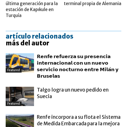
última generación para la
terminal propia de Alemania
estación de Kapıkule en
Turquía
artículo relacionados
más del autor
𝗥𝗲𝗻𝗳𝗲 𝗿𝗲𝗳𝘂𝗲𝗿𝘇𝗮 𝘀𝘂 𝗽𝗿𝗲𝘀𝗲𝗻𝗰𝗶𝗮
𝗶𝗻𝘁𝗲𝗿𝗻𝗮𝗰𝗶𝗼𝗻𝗮𝗹 𝗰𝗼𝗻 𝘂𝗻 𝗻𝘂𝗲𝘃𝗼
𝘀𝗲𝗿𝘃𝗶𝗰𝗶𝗼 𝗻𝗼𝗰𝘁𝘂𝗿𝗻𝗼 𝗲𝗻𝘁𝗿𝗲 𝗠𝗶𝗹𝗮́𝗻 𝘆
Featured
𝗕𝗿𝘂𝘀𝗲𝗹𝗮𝘀
Talgo logra un nuevo pedido en
Suecia
Featured
Renfe incorpora a su flota el Sistema
de Medida Embarcada para la mejora