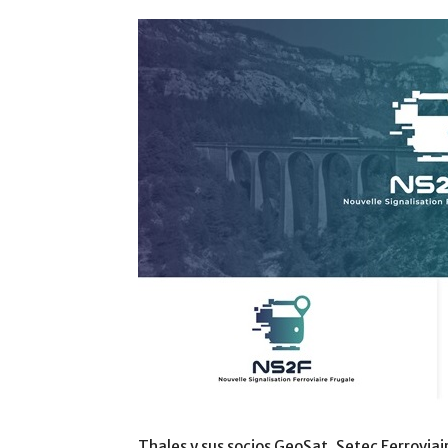
Thales y sus socios GeoSat, Setec Ferroviai