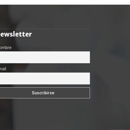
ewsletter
ombre
ail