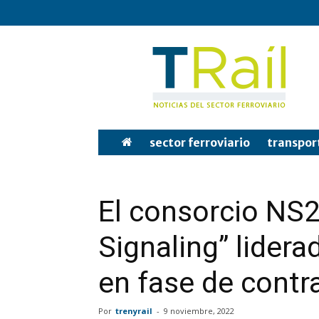
Tren
y
Rail
sector ferroviario
transpor
El consorcio NS2
Signaling” lidera
en fase de cont
Por
trenyrail
-
9 noviembre, 2022