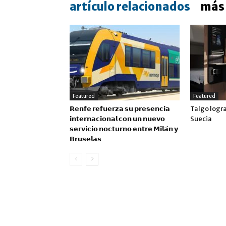
artículo relacionados
más 
Featured
Featured
𝗥𝗲𝗻𝗳𝗲 𝗿𝗲𝗳𝘂𝗲𝗿𝘇𝗮 𝘀𝘂 𝗽𝗿𝗲𝘀𝗲𝗻𝗰𝗶𝗮
Talgo logr
𝗶𝗻𝘁𝗲𝗿𝗻𝗮𝗰𝗶𝗼𝗻𝗮𝗹 𝗰𝗼𝗻 𝘂𝗻 𝗻𝘂𝗲𝘃𝗼
Suecia
𝘀𝗲𝗿𝘃𝗶𝗰𝗶𝗼 𝗻𝗼𝗰𝘁𝘂𝗿𝗻𝗼 𝗲𝗻𝘁𝗿𝗲 𝗠𝗶𝗹𝗮́𝗻 𝘆
𝗕𝗿𝘂𝘀𝗲𝗹𝗮𝘀