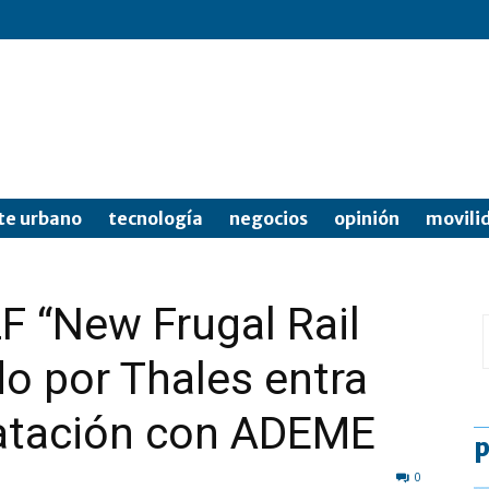
te urbano
tecnología
negocios
opinión
movili
F “New Frugal Rail
do por Thales entra
ratación con ADEME
p
0