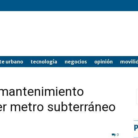
te urbano
tecnología
negocios
opinión
movili
l mantenimiento
mer metro subterráneo
p
0