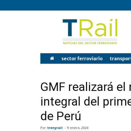
Tren
y
Rail
sector ferroviario
transpor
GMF realizará e
integral del pri
de Perú
Por
trenyrail
-
9 enero, 2024