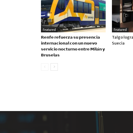
Featured
Featured
𝗥𝗲𝗻𝗳𝗲 𝗿𝗲𝗳𝘂𝗲𝗿𝘇𝗮 𝘀𝘂 𝗽𝗿𝗲𝘀𝗲𝗻𝗰𝗶𝗮
Talgo logr
𝗶𝗻𝘁𝗲𝗿𝗻𝗮𝗰𝗶𝗼𝗻𝗮𝗹 𝗰𝗼𝗻 𝘂𝗻 𝗻𝘂𝗲𝘃𝗼
Suecia
𝘀𝗲𝗿𝘃𝗶𝗰𝗶𝗼 𝗻𝗼𝗰𝘁𝘂𝗿𝗻𝗼 𝗲𝗻𝘁𝗿𝗲 𝗠𝗶𝗹𝗮́𝗻 𝘆
𝗕𝗿𝘂𝘀𝗲𝗹𝗮𝘀