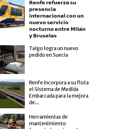
𝗥𝗲𝗻𝗳𝗲 𝗿𝗲𝗳𝘂𝗲𝗿𝘇𝗮 𝘀𝘂
𝗽𝗿𝗲𝘀𝗲𝗻𝗰𝗶𝗮
𝗶𝗻𝘁𝗲𝗿𝗻𝗮𝗰𝗶𝗼𝗻𝗮𝗹 𝗰𝗼𝗻 𝘂𝗻
𝗻𝘂𝗲𝘃𝗼 𝘀𝗲𝗿𝘃𝗶𝗰𝗶𝗼
𝗻𝗼𝗰𝘁𝘂𝗿𝗻𝗼 𝗲𝗻𝘁𝗿𝗲 𝗠𝗶𝗹𝗮́𝗻
𝘆 𝗕𝗿𝘂𝘀𝗲𝗹𝗮𝘀
Talgo logra un nuevo
pedido en Suecia
Renfe incorpora a su flota
el Sistema de Medida
Embarcada para la mejora
de...
Herramientas de
mantenimiento