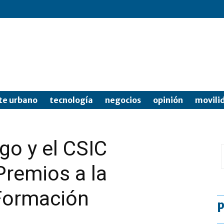
te urbano
tecnología
negocios
opinión
movili
go y el CSIC
Premios a la
 Formación
p