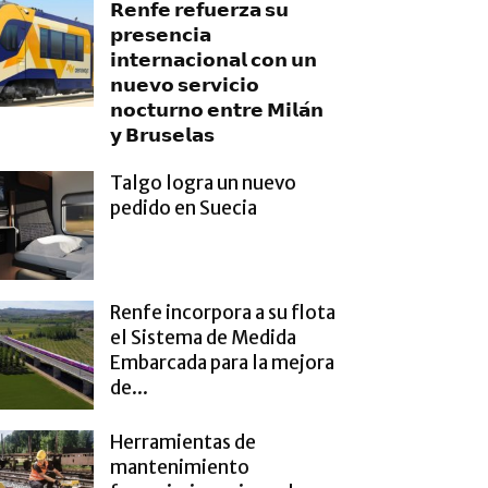
𝗥𝗲𝗻𝗳𝗲 𝗿𝗲𝗳𝘂𝗲𝗿𝘇𝗮 𝘀𝘂
𝗽𝗿𝗲𝘀𝗲𝗻𝗰𝗶𝗮
𝗶𝗻𝘁𝗲𝗿𝗻𝗮𝗰𝗶𝗼𝗻𝗮𝗹 𝗰𝗼𝗻 𝘂𝗻
𝗻𝘂𝗲𝘃𝗼 𝘀𝗲𝗿𝘃𝗶𝗰𝗶𝗼
𝗻𝗼𝗰𝘁𝘂𝗿𝗻𝗼 𝗲𝗻𝘁𝗿𝗲 𝗠𝗶𝗹𝗮́𝗻
𝘆 𝗕𝗿𝘂𝘀𝗲𝗹𝗮𝘀
Talgo logra un nuevo
pedido en Suecia
Renfe incorpora a su flota
el Sistema de Medida
Embarcada para la mejora
de...
Herramientas de
mantenimiento