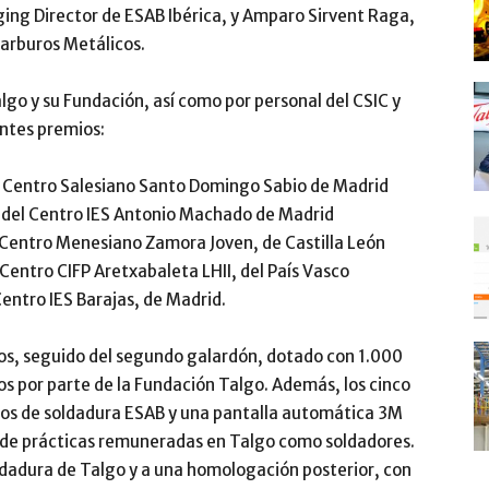
ing Director de ESAB Ibérica, y Amparo Sirvent Raga,
rburos Metálicos.
lgo y su Fundación, así como por personal del CSIC y
entes premios:
l Centro Salesiano Santo Domingo Sabio de Madrid
 del Centro IES Antonio Machado de Madrid
 Centro Menesiano Zamora Joven, de Castilla León
Centro CIFP Aretxabaleta LHII, del País Vasco
Centro IES Barajas, de Madrid.
os, seguido del segundo galardón, dotado con 1.000
los por parte de la Fundación Talgo. Además, los cinco
os de soldadura ESAB y una pantalla automática 3M
 de prácticas remuneradas en Talgo como soldadores.
oldadura de Talgo y a una homologación posterior, con