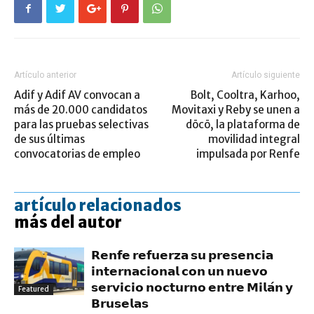
Artículo anterior
Artículo siguiente
Adif y Adif AV convocan a
Bolt, Cooltra, Karhoo,
más de 20.000 candidatos
Movitaxi y Reby se unen a
para las pruebas selectivas
dōcō, la plataforma de
de sus últimas
movilidad integral
convocatorias de empleo
impulsada por Renfe
artículo relacionados
más del autor
𝗥𝗲𝗻𝗳𝗲 𝗿𝗲𝗳𝘂𝗲𝗿𝘇𝗮 𝘀𝘂 𝗽𝗿𝗲𝘀𝗲𝗻𝗰𝗶𝗮
𝗶𝗻𝘁𝗲𝗿𝗻𝗮𝗰𝗶𝗼𝗻𝗮𝗹 𝗰𝗼𝗻 𝘂𝗻 𝗻𝘂𝗲𝘃𝗼
𝘀𝗲𝗿𝘃𝗶𝗰𝗶𝗼 𝗻𝗼𝗰𝘁𝘂𝗿𝗻𝗼 𝗲𝗻𝘁𝗿𝗲 𝗠𝗶𝗹𝗮́𝗻 𝘆
Featured
𝗕𝗿𝘂𝘀𝗲𝗹𝗮𝘀