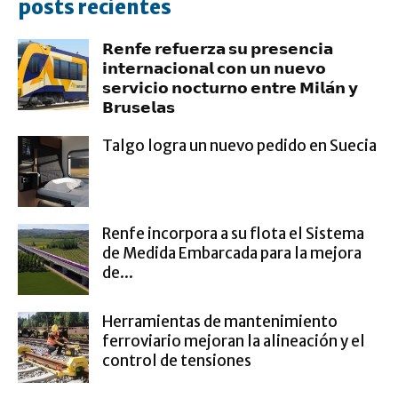
posts recientes
𝗥𝗲𝗻𝗳𝗲 𝗿𝗲𝗳𝘂𝗲𝗿𝘇𝗮 𝘀𝘂 𝗽𝗿𝗲𝘀𝗲𝗻𝗰𝗶𝗮
𝗶𝗻𝘁𝗲𝗿𝗻𝗮𝗰𝗶𝗼𝗻𝗮𝗹 𝗰𝗼𝗻 𝘂𝗻 𝗻𝘂𝗲𝘃𝗼
𝘀𝗲𝗿𝘃𝗶𝗰𝗶𝗼 𝗻𝗼𝗰𝘁𝘂𝗿𝗻𝗼 𝗲𝗻𝘁𝗿𝗲 𝗠𝗶𝗹𝗮́𝗻 𝘆
𝗕𝗿𝘂𝘀𝗲𝗹𝗮𝘀
Talgo logra un nuevo pedido en Suecia
Renfe incorpora a su flota el Sistema
de Medida Embarcada para la mejora
de...
Herramientas de mantenimiento
ferroviario mejoran la alineación y el
control de tensiones