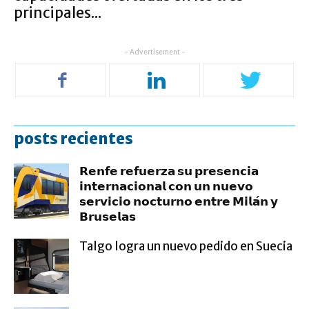
principales...
- Advertisement -
posts recientes
𝗥𝗲𝗻𝗳𝗲 𝗿𝗲𝗳𝘂𝗲𝗿𝘇𝗮 𝘀𝘂 𝗽𝗿𝗲𝘀𝗲𝗻𝗰𝗶𝗮
𝗶𝗻𝘁𝗲𝗿𝗻𝗮𝗰𝗶𝗼𝗻𝗮𝗹 𝗰𝗼𝗻 𝘂𝗻 𝗻𝘂𝗲𝘃𝗼
𝘀𝗲𝗿𝘃𝗶𝗰𝗶𝗼 𝗻𝗼𝗰𝘁𝘂𝗿𝗻𝗼 𝗲𝗻𝘁𝗿𝗲 𝗠𝗶𝗹𝗮́𝗻 𝘆
𝗕𝗿𝘂𝘀𝗲𝗹𝗮𝘀
Talgo logra un nuevo pedido en Suecia