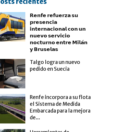
osts recientes
𝗥𝗲𝗻𝗳𝗲 𝗿𝗲𝗳𝘂𝗲𝗿𝘇𝗮 𝘀𝘂
𝗽𝗿𝗲𝘀𝗲𝗻𝗰𝗶𝗮
𝗶𝗻𝘁𝗲𝗿𝗻𝗮𝗰𝗶𝗼𝗻𝗮𝗹 𝗰𝗼𝗻 𝘂𝗻
𝗻𝘂𝗲𝘃𝗼 𝘀𝗲𝗿𝘃𝗶𝗰𝗶𝗼
𝗻𝗼𝗰𝘁𝘂𝗿𝗻𝗼 𝗲𝗻𝘁𝗿𝗲 𝗠𝗶𝗹𝗮́𝗻
𝘆 𝗕𝗿𝘂𝘀𝗲𝗹𝗮𝘀
Talgo logra un nuevo
pedido en Suecia
Renfe incorpora a su flota
el Sistema de Medida
Embarcada para la mejora
de...