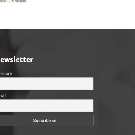
ewsletter
ombre
ail