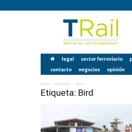
Tren
y
Rail
legal
sector ferroviario
p
contacto
negocios
opinión
Inicio
Etiquetas
Bird
Etiqueta: Bird