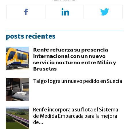
- Advertisement -
posts recientes
𝗥𝗲𝗻𝗳𝗲 𝗿𝗲𝗳𝘂𝗲𝗿𝘇𝗮 𝘀𝘂 𝗽𝗿𝗲𝘀𝗲𝗻𝗰𝗶𝗮
𝗶𝗻𝘁𝗲𝗿𝗻𝗮𝗰𝗶𝗼𝗻𝗮𝗹 𝗰𝗼𝗻 𝘂𝗻 𝗻𝘂𝗲𝘃𝗼
𝘀𝗲𝗿𝘃𝗶𝗰𝗶𝗼 𝗻𝗼𝗰𝘁𝘂𝗿𝗻𝗼 𝗲𝗻𝘁𝗿𝗲 𝗠𝗶𝗹𝗮́𝗻 𝘆
𝗕𝗿𝘂𝘀𝗲𝗹𝗮𝘀
Talgo logra un nuevo pedido en Suecia
Renfe incorpora a su flota el Sistema
de Medida Embarcada para la mejora
de...