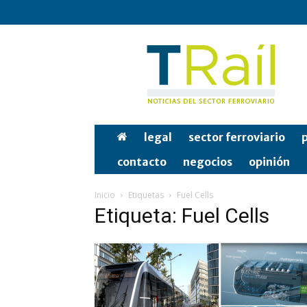
Tren
y
Rail
legal
sector ferroviario
p
contacto
negocios
opinión
Inicio
Etiquetas
Fuel Cells
Etiqueta: Fuel Cells