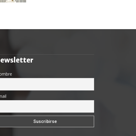
ewsletter
ombre
ail