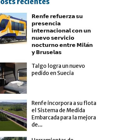
osts recientes
𝗥𝗲𝗻𝗳𝗲 𝗿𝗲𝗳𝘂𝗲𝗿𝘇𝗮 𝘀𝘂
𝗽𝗿𝗲𝘀𝗲𝗻𝗰𝗶𝗮
𝗶𝗻𝘁𝗲𝗿𝗻𝗮𝗰𝗶𝗼𝗻𝗮𝗹 𝗰𝗼𝗻 𝘂𝗻
𝗻𝘂𝗲𝘃𝗼 𝘀𝗲𝗿𝘃𝗶𝗰𝗶𝗼
𝗻𝗼𝗰𝘁𝘂𝗿𝗻𝗼 𝗲𝗻𝘁𝗿𝗲 𝗠𝗶𝗹𝗮́𝗻
𝘆 𝗕𝗿𝘂𝘀𝗲𝗹𝗮𝘀
Talgo logra un nuevo
pedido en Suecia
Renfe incorpora a su flota
el Sistema de Medida
Embarcada para la mejora
de...