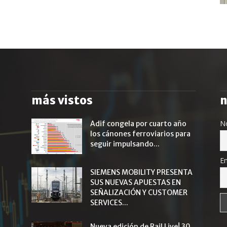
más vistos
n
N
Adif congela por cuarto año
los cánones ferroviarios para
seguir impulsando...
Em
SIEMENS MOBILITY PRESENTA
SUS NUEVAS APUESTAS EN
SEÑALIZACIÓN Y CUSTOMER
SERVICES...
Nueva edición de Rail Live! 30