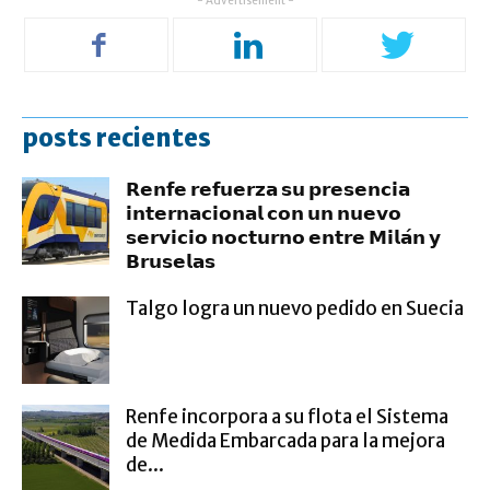
- Advertisement -
posts recientes
𝗥𝗲𝗻𝗳𝗲 𝗿𝗲𝗳𝘂𝗲𝗿𝘇𝗮 𝘀𝘂 𝗽𝗿𝗲𝘀𝗲𝗻𝗰𝗶𝗮
𝗶𝗻𝘁𝗲𝗿𝗻𝗮𝗰𝗶𝗼𝗻𝗮𝗹 𝗰𝗼𝗻 𝘂𝗻 𝗻𝘂𝗲𝘃𝗼
𝘀𝗲𝗿𝘃𝗶𝗰𝗶𝗼 𝗻𝗼𝗰𝘁𝘂𝗿𝗻𝗼 𝗲𝗻𝘁𝗿𝗲 𝗠𝗶𝗹𝗮́𝗻 𝘆
𝗕𝗿𝘂𝘀𝗲𝗹𝗮𝘀
Talgo logra un nuevo pedido en Suecia
Renfe incorpora a su flota el Sistema
de Medida Embarcada para la mejora
de...