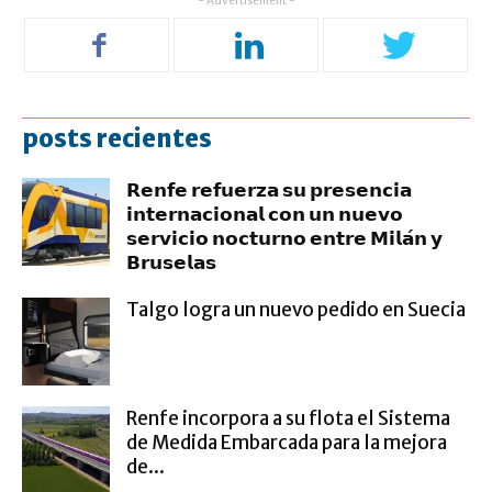
- Advertisement -
posts recientes
𝗥𝗲𝗻𝗳𝗲 𝗿𝗲𝗳𝘂𝗲𝗿𝘇𝗮 𝘀𝘂 𝗽𝗿𝗲𝘀𝗲𝗻𝗰𝗶𝗮
𝗶𝗻𝘁𝗲𝗿𝗻𝗮𝗰𝗶𝗼𝗻𝗮𝗹 𝗰𝗼𝗻 𝘂𝗻 𝗻𝘂𝗲𝘃𝗼
𝘀𝗲𝗿𝘃𝗶𝗰𝗶𝗼 𝗻𝗼𝗰𝘁𝘂𝗿𝗻𝗼 𝗲𝗻𝘁𝗿𝗲 𝗠𝗶𝗹𝗮́𝗻 𝘆
𝗕𝗿𝘂𝘀𝗲𝗹𝗮𝘀
Talgo logra un nuevo pedido en Suecia
Renfe incorpora a su flota el Sistema
de Medida Embarcada para la mejora
de...