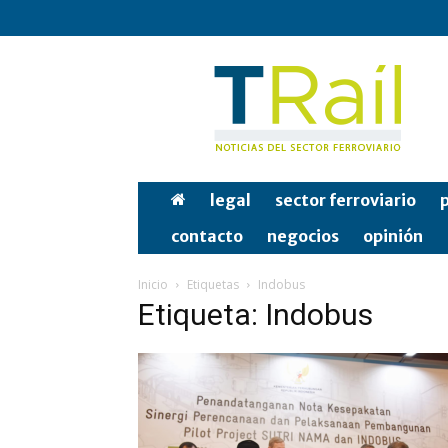
Tren
y
Rail
legal
sector ferroviario
p
contacto
negocios
opinión
Inicio
Etiquetas
Indobus
Etiqueta: Indobus