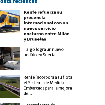
osts recientes
𝗥𝗲𝗻𝗳𝗲 𝗿𝗲𝗳𝘂𝗲𝗿𝘇𝗮 𝘀𝘂
𝗽𝗿𝗲𝘀𝗲𝗻𝗰𝗶𝗮
𝗶𝗻𝘁𝗲𝗿𝗻𝗮𝗰𝗶𝗼𝗻𝗮𝗹 𝗰𝗼𝗻 𝘂𝗻
𝗻𝘂𝗲𝘃𝗼 𝘀𝗲𝗿𝘃𝗶𝗰𝗶𝗼
𝗻𝗼𝗰𝘁𝘂𝗿𝗻𝗼 𝗲𝗻𝘁𝗿𝗲 𝗠𝗶𝗹𝗮́𝗻
𝘆 𝗕𝗿𝘂𝘀𝗲𝗹𝗮𝘀
Talgo logra un nuevo
pedido en Suecia
Renfe incorpora a su flota
el Sistema de Medida
Embarcada para la mejora
de...