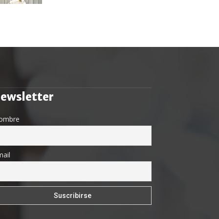
ewsletter
ombre
ail