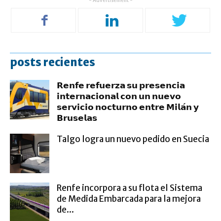
- Advertisement -
posts recientes
𝗥𝗲𝗻𝗳𝗲 𝗿𝗲𝗳𝘂𝗲𝗿𝘇𝗮 𝘀𝘂 𝗽𝗿𝗲𝘀𝗲𝗻𝗰𝗶𝗮
𝗶𝗻𝘁𝗲𝗿𝗻𝗮𝗰𝗶𝗼𝗻𝗮𝗹 𝗰𝗼𝗻 𝘂𝗻 𝗻𝘂𝗲𝘃𝗼
𝘀𝗲𝗿𝘃𝗶𝗰𝗶𝗼 𝗻𝗼𝗰𝘁𝘂𝗿𝗻𝗼 𝗲𝗻𝘁𝗿𝗲 𝗠𝗶𝗹𝗮́𝗻 𝘆
𝗕𝗿𝘂𝘀𝗲𝗹𝗮𝘀
Talgo logra un nuevo pedido en Suecia
Renfe incorpora a su flota el Sistema
de Medida Embarcada para la mejora
de...