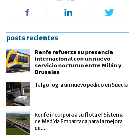
- Advertisement -
posts recientes
𝗥𝗲𝗻𝗳𝗲 𝗿𝗲𝗳𝘂𝗲𝗿𝘇𝗮 𝘀𝘂 𝗽𝗿𝗲𝘀𝗲𝗻𝗰𝗶𝗮
𝗶𝗻𝘁𝗲𝗿𝗻𝗮𝗰𝗶𝗼𝗻𝗮𝗹 𝗰𝗼𝗻 𝘂𝗻 𝗻𝘂𝗲𝘃𝗼
𝘀𝗲𝗿𝘃𝗶𝗰𝗶𝗼 𝗻𝗼𝗰𝘁𝘂𝗿𝗻𝗼 𝗲𝗻𝘁𝗿𝗲 𝗠𝗶𝗹𝗮́𝗻 𝘆
𝗕𝗿𝘂𝘀𝗲𝗹𝗮𝘀
Talgo logra un nuevo pedido en Suecia
Renfe incorpora a su flota el Sistema
de Medida Embarcada para la mejora
de...