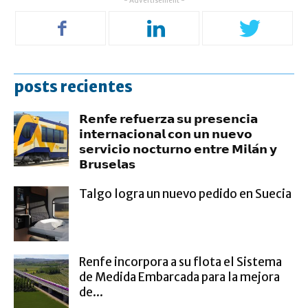
- Advertisement -
posts recientes
𝗥𝗲𝗻𝗳𝗲 𝗿𝗲𝗳𝘂𝗲𝗿𝘇𝗮 𝘀𝘂 𝗽𝗿𝗲𝘀𝗲𝗻𝗰𝗶𝗮
𝗶𝗻𝘁𝗲𝗿𝗻𝗮𝗰𝗶𝗼𝗻𝗮𝗹 𝗰𝗼𝗻 𝘂𝗻 𝗻𝘂𝗲𝘃𝗼
𝘀𝗲𝗿𝘃𝗶𝗰𝗶𝗼 𝗻𝗼𝗰𝘁𝘂𝗿𝗻𝗼 𝗲𝗻𝘁𝗿𝗲 𝗠𝗶𝗹𝗮́𝗻 𝘆
𝗕𝗿𝘂𝘀𝗲𝗹𝗮𝘀
Talgo logra un nuevo pedido en Suecia
Renfe incorpora a su flota el Sistema
de Medida Embarcada para la mejora
de...