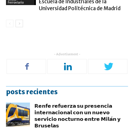
Escuela de Industriales de la
Ferroviario
Universidad Politécnica de Madrid
- Advertisement -
posts recientes
𝗥𝗲𝗻𝗳𝗲 𝗿𝗲𝗳𝘂𝗲𝗿𝘇𝗮 𝘀𝘂 𝗽𝗿𝗲𝘀𝗲𝗻𝗰𝗶𝗮
𝗶𝗻𝘁𝗲𝗿𝗻𝗮𝗰𝗶𝗼𝗻𝗮𝗹 𝗰𝗼𝗻 𝘂𝗻 𝗻𝘂𝗲𝘃𝗼
𝘀𝗲𝗿𝘃𝗶𝗰𝗶𝗼 𝗻𝗼𝗰𝘁𝘂𝗿𝗻𝗼 𝗲𝗻𝘁𝗿𝗲 𝗠𝗶𝗹𝗮́𝗻 𝘆
𝗕𝗿𝘂𝘀𝗲𝗹𝗮𝘀