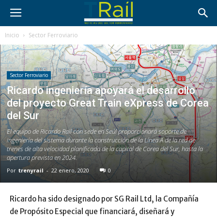
Inicio
Sector Ferroviario
Sector Ferroviario
Ricardo ingeniería apoyará el desarrollo
del proyecto Great Train eXpress de Corea
del Sur
El equipo de Ricardo Rail con sede en Seúl proporcionará soporte de
ingeniería del sistema durante la construcción de la Línea A de la red de
trenes de alta velocidad planificada de la capital de Corea del Sur, hasta la
apertura prevista en 2024.
Por
trenyrail
-
22 enero, 2020
0
Ricardo ha sido designado por SG Rail Ltd, la Compañía
de Propósito Especial que financiará, diseñará y