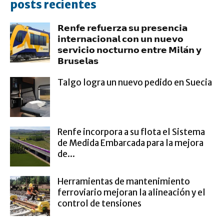
posts recientes
𝗥𝗲𝗻𝗳𝗲 𝗿𝗲𝗳𝘂𝗲𝗿𝘇𝗮 𝘀𝘂 𝗽𝗿𝗲𝘀𝗲𝗻𝗰𝗶𝗮
𝗶𝗻𝘁𝗲𝗿𝗻𝗮𝗰𝗶𝗼𝗻𝗮𝗹 𝗰𝗼𝗻 𝘂𝗻 𝗻𝘂𝗲𝘃𝗼
𝘀𝗲𝗿𝘃𝗶𝗰𝗶𝗼 𝗻𝗼𝗰𝘁𝘂𝗿𝗻𝗼 𝗲𝗻𝘁𝗿𝗲 𝗠𝗶𝗹𝗮́𝗻 𝘆
𝗕𝗿𝘂𝘀𝗲𝗹𝗮𝘀
Talgo logra un nuevo pedido en Suecia
Renfe incorpora a su flota el Sistema
de Medida Embarcada para la mejora
de...
Herramientas de mantenimiento
ferroviario mejoran la alineación y el
control de tensiones