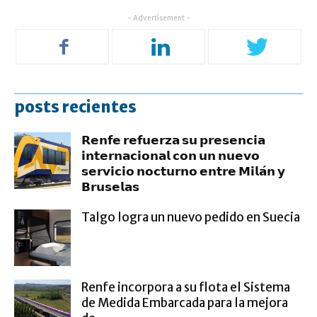
- Advertisement -
posts recientes
𝗥𝗲𝗻𝗳𝗲 𝗿𝗲𝗳𝘂𝗲𝗿𝘇𝗮 𝘀𝘂 𝗽𝗿𝗲𝘀𝗲𝗻𝗰𝗶𝗮
𝗶𝗻𝘁𝗲𝗿𝗻𝗮𝗰𝗶𝗼𝗻𝗮𝗹 𝗰𝗼𝗻 𝘂𝗻 𝗻𝘂𝗲𝘃𝗼
𝘀𝗲𝗿𝘃𝗶𝗰𝗶𝗼 𝗻𝗼𝗰𝘁𝘂𝗿𝗻𝗼 𝗲𝗻𝘁𝗿𝗲 𝗠𝗶𝗹𝗮́𝗻 𝘆
𝗕𝗿𝘂𝘀𝗲𝗹𝗮𝘀
Talgo logra un nuevo pedido en Suecia
Renfe incorpora a su flota el Sistema
de Medida Embarcada para la mejora