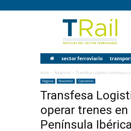
Tren
y
Rail
sector ferroviario
transpor
Inicio
Negocios
Transfesa Logistics comienza a op
Negocios
Newsletter
Operadores
Transfesa Logist
operar trenes en
Península Ibéric