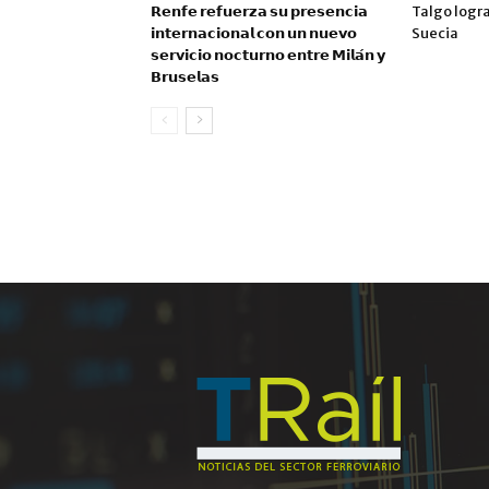
𝗥𝗲𝗻𝗳𝗲 𝗿𝗲𝗳𝘂𝗲𝗿𝘇𝗮 𝘀𝘂 𝗽𝗿𝗲𝘀𝗲𝗻𝗰𝗶𝗮
Talgo logr
𝗶𝗻𝘁𝗲𝗿𝗻𝗮𝗰𝗶𝗼𝗻𝗮𝗹 𝗰𝗼𝗻 𝘂𝗻 𝗻𝘂𝗲𝘃𝗼
Suecia
𝘀𝗲𝗿𝘃𝗶𝗰𝗶𝗼 𝗻𝗼𝗰𝘁𝘂𝗿𝗻𝗼 𝗲𝗻𝘁𝗿𝗲 𝗠𝗶𝗹𝗮́𝗻 𝘆
𝗕𝗿𝘂𝘀𝗲𝗹𝗮𝘀