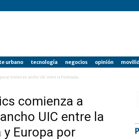
te urbano
tecnología
negocios
opinión
movili
erar trenes en ancho UIC entre la Península...
ics comienza a
 ancho UIC entre la
a y Europa por
p