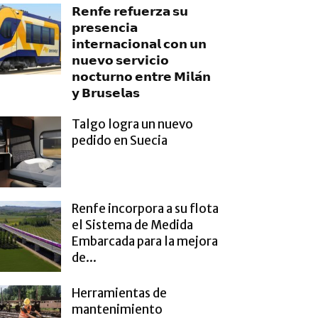
𝗥𝗲𝗻𝗳𝗲 𝗿𝗲𝗳𝘂𝗲𝗿𝘇𝗮 𝘀𝘂
𝗽𝗿𝗲𝘀𝗲𝗻𝗰𝗶𝗮
𝗶𝗻𝘁𝗲𝗿𝗻𝗮𝗰𝗶𝗼𝗻𝗮𝗹 𝗰𝗼𝗻 𝘂𝗻
𝗻𝘂𝗲𝘃𝗼 𝘀𝗲𝗿𝘃𝗶𝗰𝗶𝗼
𝗻𝗼𝗰𝘁𝘂𝗿𝗻𝗼 𝗲𝗻𝘁𝗿𝗲 𝗠𝗶𝗹𝗮́𝗻
𝘆 𝗕𝗿𝘂𝘀𝗲𝗹𝗮𝘀
Talgo logra un nuevo
pedido en Suecia
Renfe incorpora a su flota
el Sistema de Medida
Embarcada para la mejora
de...
Herramientas de
mantenimiento