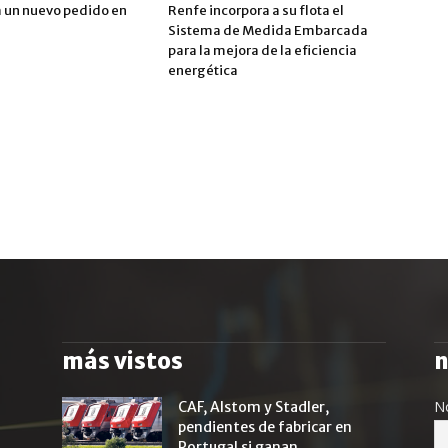
a un nuevo pedido en
Renfe incorpora a su flota el
Sistema de Medida Embarcada
para la mejora de la eficiencia
energética
más vistos
n
N
CAF, Alstom y Stadler,
pendientes de fabricar en
Portugal si ganan...