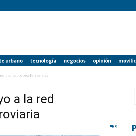
te urbano
tecnología
negocios
opinión
movili
red transeuropea ferroviaria
o a la red
roviaria
p
0