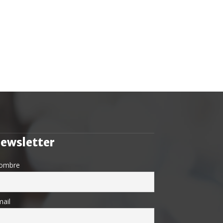
ewsletter
ombre
ail