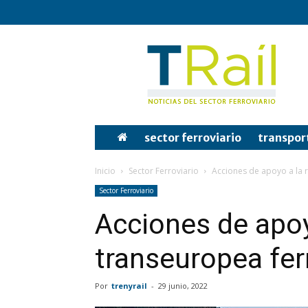
Tren
y
Rail
sector ferroviario
transpor
Inicio
Sector Ferroviario
Acciones de apoyo a la 
Sector Ferroviario
Acciones de apoy
transeuropea fer
Por
trenyrail
-
29 junio, 2022