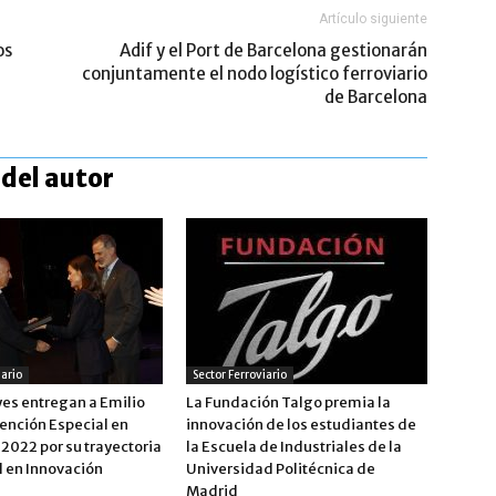
Artículo siguiente
os
Adif y el Port de Barcelona gestionarán
conjuntamente el nodo logístico ferroviario
de Barcelona
del autor
iario
Sector Ferroviario
yes entregan a Emilio
La Fundación Talgo premia la
ención Especial en
innovación de los estudiantes de
2022 por su trayectoria
la Escuela de Industriales de la
l en Innovación
Universidad Politécnica de
Madrid