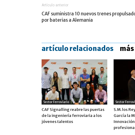
Artículo anterior
CAF suministra 10 nuevos trenes propulsad
por baterias a Alemania
artículo relacionados
más 
Sector Ferroviario
Sector Ferrov
CAF Signalling reabre las puertas
S.M. los Re
de la ingeniería ferroviaria a los
García la M
jóvenes talentos
Innovación 
profesiona