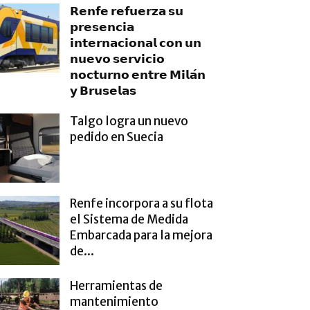
𝗥𝗲𝗻𝗳𝗲 𝗿𝗲𝗳𝘂𝗲𝗿𝘇𝗮 𝘀𝘂
𝗽𝗿𝗲𝘀𝗲𝗻𝗰𝗶𝗮
𝗶𝗻𝘁𝗲𝗿𝗻𝗮𝗰𝗶𝗼𝗻𝗮𝗹 𝗰𝗼𝗻 𝘂𝗻
𝗻𝘂𝗲𝘃𝗼 𝘀𝗲𝗿𝘃𝗶𝗰𝗶𝗼
𝗻𝗼𝗰𝘁𝘂𝗿𝗻𝗼 𝗲𝗻𝘁𝗿𝗲 𝗠𝗶𝗹𝗮́𝗻
𝘆 𝗕𝗿𝘂𝘀𝗲𝗹𝗮𝘀
Talgo logra un nuevo
pedido en Suecia
Renfe incorpora a su flota
el Sistema de Medida
Embarcada para la mejora
de...
Herramientas de
mantenimiento