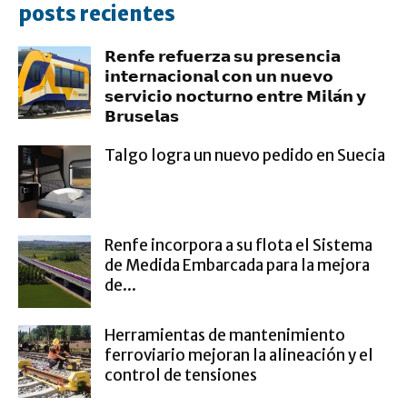
posts recientes
𝗥𝗲𝗻𝗳𝗲 𝗿𝗲𝗳𝘂𝗲𝗿𝘇𝗮 𝘀𝘂 𝗽𝗿𝗲𝘀𝗲𝗻𝗰𝗶𝗮
𝗶𝗻𝘁𝗲𝗿𝗻𝗮𝗰𝗶𝗼𝗻𝗮𝗹 𝗰𝗼𝗻 𝘂𝗻 𝗻𝘂𝗲𝘃𝗼
𝘀𝗲𝗿𝘃𝗶𝗰𝗶𝗼 𝗻𝗼𝗰𝘁𝘂𝗿𝗻𝗼 𝗲𝗻𝘁𝗿𝗲 𝗠𝗶𝗹𝗮́𝗻 𝘆
𝗕𝗿𝘂𝘀𝗲𝗹𝗮𝘀
Talgo logra un nuevo pedido en Suecia
Renfe incorpora a su flota el Sistema
de Medida Embarcada para la mejora
de...
Herramientas de mantenimiento
ferroviario mejoran la alineación y el
control de tensiones