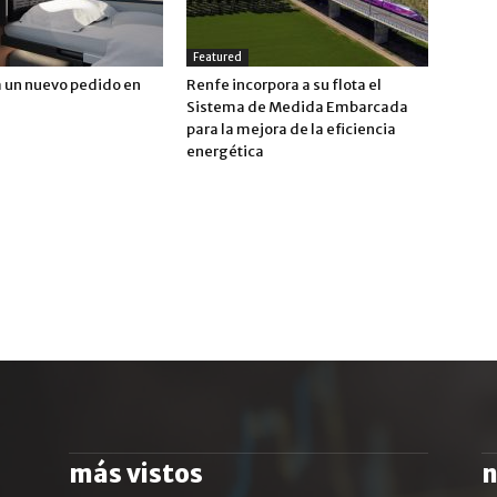
Featured
a un nuevo pedido en
Renfe incorpora a su flota el
Sistema de Medida Embarcada
para la mejora de la eficiencia
energética
más vistos
n