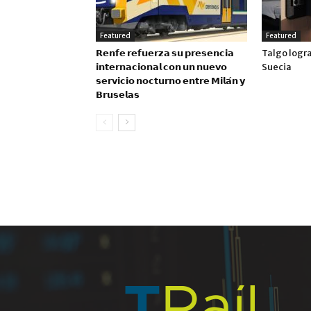
Featured
Featured
𝗥𝗲𝗻𝗳𝗲 𝗿𝗲𝗳𝘂𝗲𝗿𝘇𝗮 𝘀𝘂 𝗽𝗿𝗲𝘀𝗲𝗻𝗰𝗶𝗮
Talgo logr
𝗶𝗻𝘁𝗲𝗿𝗻𝗮𝗰𝗶𝗼𝗻𝗮𝗹 𝗰𝗼𝗻 𝘂𝗻 𝗻𝘂𝗲𝘃𝗼
Suecia
𝘀𝗲𝗿𝘃𝗶𝗰𝗶𝗼 𝗻𝗼𝗰𝘁𝘂𝗿𝗻𝗼 𝗲𝗻𝘁𝗿𝗲 𝗠𝗶𝗹𝗮́𝗻 𝘆
𝗕𝗿𝘂𝘀𝗲𝗹𝗮𝘀