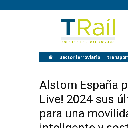
Tren
y
Rail
sector ferroviario
transpor
Alstom España pr
Live! 2024 sus ú
para una movili
inteligente y sos