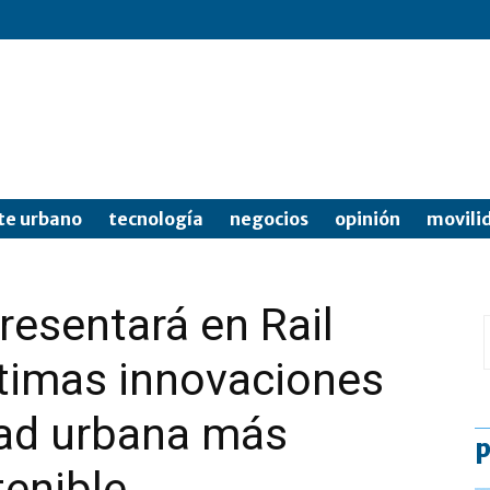
te urbano
tecnología
negocios
opinión
movili
esentará en Rail
ltimas innovaciones
dad urbana más
p
tenible