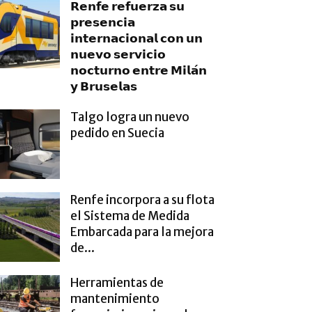
𝗥𝗲𝗻𝗳𝗲 𝗿𝗲𝗳𝘂𝗲𝗿𝘇𝗮 𝘀𝘂
𝗽𝗿𝗲𝘀𝗲𝗻𝗰𝗶𝗮
𝗶𝗻𝘁𝗲𝗿𝗻𝗮𝗰𝗶𝗼𝗻𝗮𝗹 𝗰𝗼𝗻 𝘂𝗻
𝗻𝘂𝗲𝘃𝗼 𝘀𝗲𝗿𝘃𝗶𝗰𝗶𝗼
𝗻𝗼𝗰𝘁𝘂𝗿𝗻𝗼 𝗲𝗻𝘁𝗿𝗲 𝗠𝗶𝗹𝗮́𝗻
𝘆 𝗕𝗿𝘂𝘀𝗲𝗹𝗮𝘀
Talgo logra un nuevo
pedido en Suecia
Renfe incorpora a su flota
el Sistema de Medida
Embarcada para la mejora
de...
Herramientas de
mantenimiento