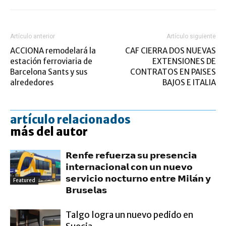
Artículo anterior
Artículo siguiente
ACCIONA remodelará la
CAF CIERRA DOS NUEVAS
estación ferroviaria de
EXTENSIONES DE
Barcelona Sants y sus
CONTRATOS EN PAISES
alrededores
BAJOS E ITALIA
artículo relacionados
más del autor
𝗥𝗲𝗻𝗳𝗲 𝗿𝗲𝗳𝘂𝗲𝗿𝘇𝗮 𝘀𝘂 𝗽𝗿𝗲𝘀𝗲𝗻𝗰𝗶𝗮
𝗶𝗻𝘁𝗲𝗿𝗻𝗮𝗰𝗶𝗼𝗻𝗮𝗹 𝗰𝗼𝗻 𝘂𝗻 𝗻𝘂𝗲𝘃𝗼
𝘀𝗲𝗿𝘃𝗶𝗰𝗶𝗼 𝗻𝗼𝗰𝘁𝘂𝗿𝗻𝗼 𝗲𝗻𝘁𝗿𝗲 𝗠𝗶𝗹𝗮́𝗻 𝘆
Featured
𝗕𝗿𝘂𝘀𝗲𝗹𝗮𝘀
Talgo logra un nuevo pedido en