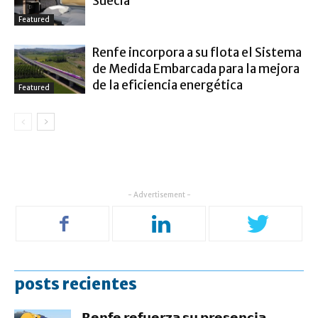
Suecia
Featured
Renfe incorpora a su flota el Sistema
de Medida Embarcada para la mejora
de la eficiencia energética
Featured
- Advertisement -
posts recientes
𝗥𝗲𝗻𝗳𝗲 𝗿𝗲𝗳𝘂𝗲𝗿𝘇𝗮 𝘀𝘂 𝗽𝗿𝗲𝘀𝗲𝗻𝗰𝗶𝗮