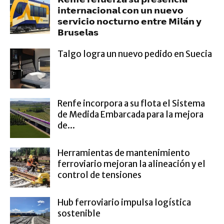
𝗶𝗻𝘁𝗲𝗿𝗻𝗮𝗰𝗶𝗼𝗻𝗮𝗹 𝗰𝗼𝗻 𝘂𝗻 𝗻𝘂𝗲𝘃𝗼
𝘀𝗲𝗿𝘃𝗶𝗰𝗶𝗼 𝗻𝗼𝗰𝘁𝘂𝗿𝗻𝗼 𝗲𝗻𝘁𝗿𝗲 𝗠𝗶𝗹𝗮́𝗻 𝘆
𝗕𝗿𝘂𝘀𝗲𝗹𝗮𝘀
Talgo logra un nuevo pedido en Suecia
Renfe incorpora a su flota el Sistema
de Medida Embarcada para la mejora
de...
Herramientas de mantenimiento
ferroviario mejoran la alineación y el
control de tensiones
Hub ferroviario impulsa logística
sostenible