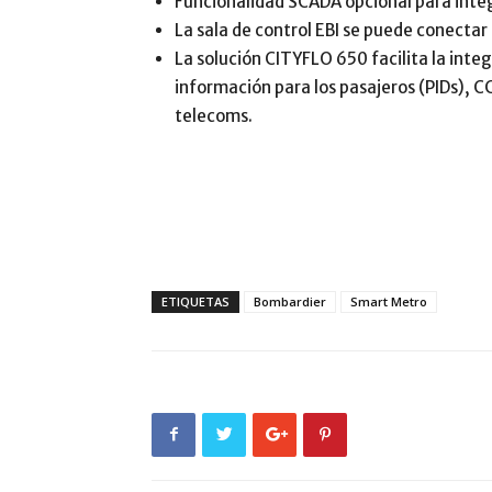
Funcionalidad SCADA opcional para integr
La sala de control EBI se puede conectar 
La solución CITYFLO 650 facilita la inte
información para los pasajeros (PIDs), C
telecoms.
ETIQUETAS
Bombardier
Smart Metro