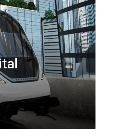
ital
a