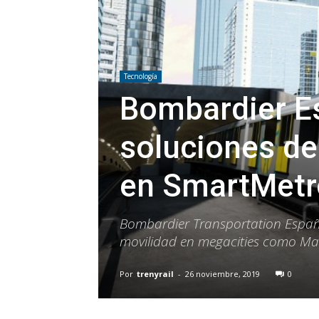
Tecnología
Bombardier E
soluciones de 
en SmartMetr
Bombardier Transportation Españ
movilidad en megacities como Madr
Por
trenyrail
-
26 noviembre, 2019
0