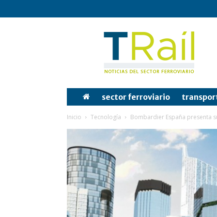
Tren
y
Rail
sector ferroviario
transpor
Inicio
Tecnología
Bombardier España presenta sus