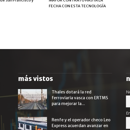
de San Francisco y
MAYOR CONTRATO HASTA LA
FECHA CON ESTA TECNOLOGÍA
más vistos
n
N
Thales dotará la red
ferroviaria vasca con ERTMS
para mejorar la...
Em
Renfe y el operador checo Leo
Express acuerdan avanzar en