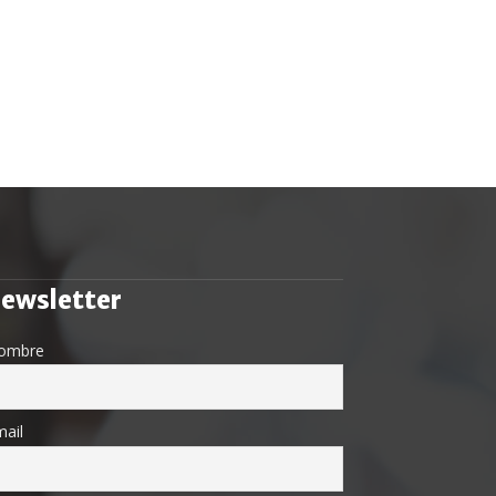
ewsletter
ombre
ail