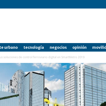
te urbano
tecnología
negocios
opinión
movili
 soluciones de control ferroviario digital en SmartMetro 2019