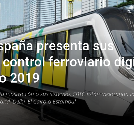
spaña presenta sus
control ferroviario dig
o 2019
a mostró cómo sus sistemas CBTC están mejorando l
id, Delhi, El Cairo o Estambul.