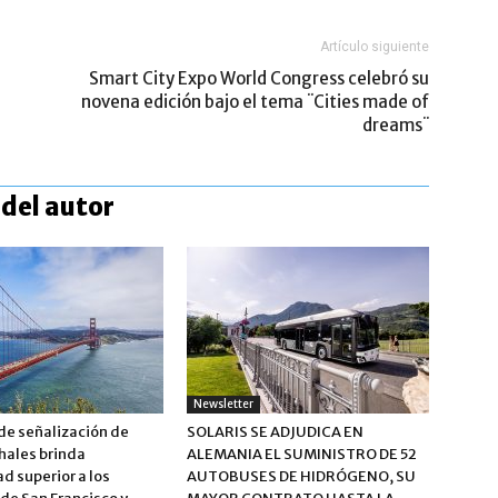
Artículo siguiente
Smart City Expo World Congress celebró su
novena edición bajo el tema ¨Cities made of
dreams¨
del autor
Newsletter
de señalización de
SOLARIS SE ADJUDICA EN
hales brinda
ALEMANIA EL SUMINISTRO DE 52
d superior a los
AUTOBUSES DE HIDRÓGENO, SU