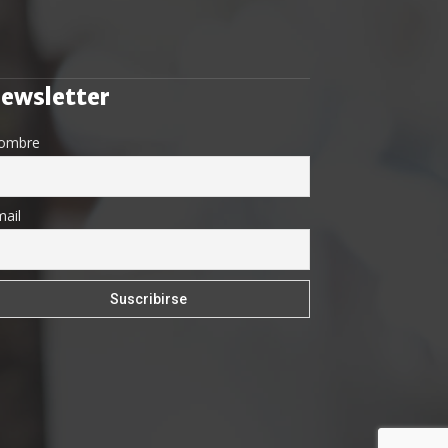
ewsletter
ombre
ail