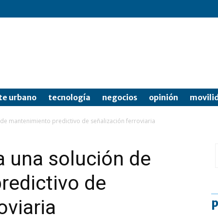
te urbano
tecnología
negocios
opinión
movili
de mantenimiento predictivo de señalización ferroviaria
 una solución de
redictivo de
oviaria
p