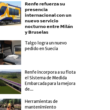
𝗥𝗲𝗻𝗳𝗲 𝗿𝗲𝗳𝘂𝗲𝗿𝘇𝗮 𝘀𝘂
𝗽𝗿𝗲𝘀𝗲𝗻𝗰𝗶𝗮
𝗶𝗻𝘁𝗲𝗿𝗻𝗮𝗰𝗶𝗼𝗻𝗮𝗹 𝗰𝗼𝗻 𝘂𝗻
𝗻𝘂𝗲𝘃𝗼 𝘀𝗲𝗿𝘃𝗶𝗰𝗶𝗼
𝗻𝗼𝗰𝘁𝘂𝗿𝗻𝗼 𝗲𝗻𝘁𝗿𝗲 𝗠𝗶𝗹𝗮́𝗻
𝘆 𝗕𝗿𝘂𝘀𝗲𝗹𝗮𝘀
Talgo logra un nuevo
pedido en Suecia
Renfe incorpora a su flota
el Sistema de Medida
Embarcada para la mejora
de...
Herramientas de
mantenimiento