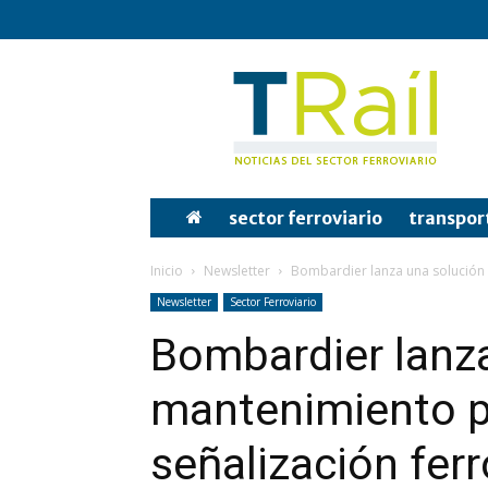
Tren
y
Rail
sector ferroviario
transpor
Inicio
Newsletter
Bombardier lanza una solución 
Newsletter
Sector Ferroviario
Bombardier lanza
mantenimiento p
señalización ferr