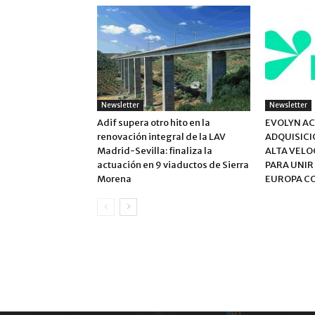
Newsletter
Newsletter
Adif supera otro hito en la
EVOLYN AC
renovación integral de la LAV
ADQUISICI
Madrid-Sevilla: finaliza la
ALTA VELO
actuación en 9 viaductos de Sierra
PARA UNIR
Morena
EUROPA C