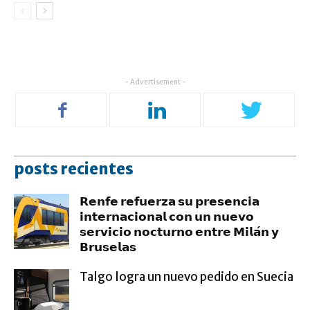
- Advertisement -
posts recientes
𝗥𝗲𝗻𝗳𝗲 𝗿𝗲𝗳𝘂𝗲𝗿𝘇𝗮 𝘀𝘂 𝗽𝗿𝗲𝘀𝗲𝗻𝗰𝗶𝗮
𝗶𝗻𝘁𝗲𝗿𝗻𝗮𝗰𝗶𝗼𝗻𝗮𝗹 𝗰𝗼𝗻 𝘂𝗻 𝗻𝘂𝗲𝘃𝗼
𝘀𝗲𝗿𝘃𝗶𝗰𝗶𝗼 𝗻𝗼𝗰𝘁𝘂𝗿𝗻𝗼 𝗲𝗻𝘁𝗿𝗲 𝗠𝗶𝗹𝗮́𝗻 𝘆
𝗕𝗿𝘂𝘀𝗲𝗹𝗮𝘀
Talgo logra un nuevo pedido en Suecia