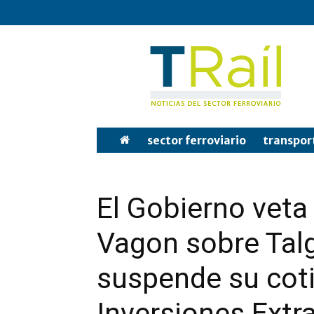
Tren
y
Rail
sector ferroviario
transpor
El Gobierno veta
Vagon sobre Tal
suspende su coti
Inversiones Extra