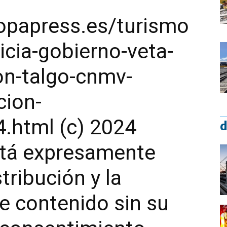
opapress.es/turismo
icia-gobierno-veta-
n-talgo-cnmv-
cion-
.html (c) 2024
d
stá expresamente
tribución y la
te contenido sin su