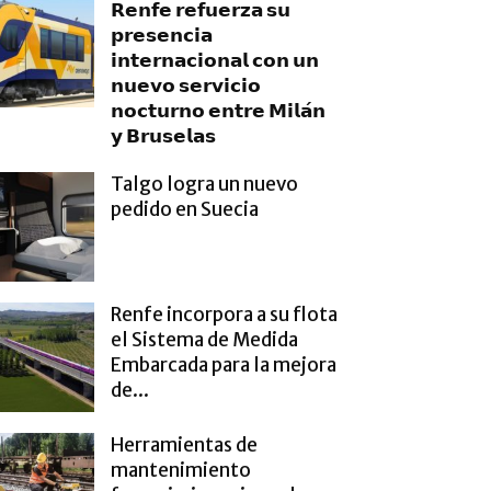
𝗥𝗲𝗻𝗳𝗲 𝗿𝗲𝗳𝘂𝗲𝗿𝘇𝗮 𝘀𝘂
𝗽𝗿𝗲𝘀𝗲𝗻𝗰𝗶𝗮
𝗶𝗻𝘁𝗲𝗿𝗻𝗮𝗰𝗶𝗼𝗻𝗮𝗹 𝗰𝗼𝗻 𝘂𝗻
𝗻𝘂𝗲𝘃𝗼 𝘀𝗲𝗿𝘃𝗶𝗰𝗶𝗼
𝗻𝗼𝗰𝘁𝘂𝗿𝗻𝗼 𝗲𝗻𝘁𝗿𝗲 𝗠𝗶𝗹𝗮́𝗻
𝘆 𝗕𝗿𝘂𝘀𝗲𝗹𝗮𝘀
Talgo logra un nuevo
pedido en Suecia
Renfe incorpora a su flota
el Sistema de Medida
Embarcada para la mejora
de...
Herramientas de
mantenimiento