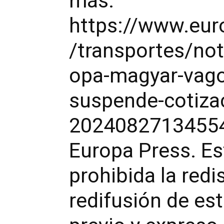
más:
https://www.eur
/transportes/not
opa-magyar-vago
suspende-cotiza
20240827134554
Europa Press. E
prohibida la redis
redifusión de es