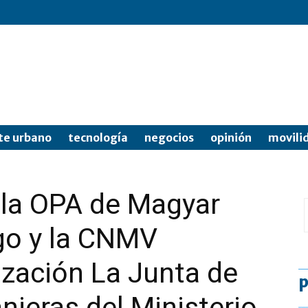
te urbano
tecnología
negocios
opinión
movili
 la OPA de Magyar
go y la CNMV
zación La Junta de
p
njeras del Ministerio