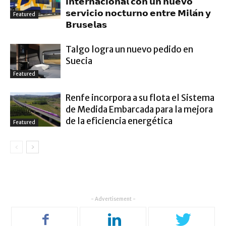
𝗶𝗻𝘁𝗲𝗿𝗻𝗮𝗰𝗶𝗼𝗻𝗮𝗹 𝗰𝗼𝗻 𝘂𝗻 𝗻𝘂𝗲𝘃𝗼
𝘀𝗲𝗿𝘃𝗶𝗰𝗶𝗼 𝗻𝗼𝗰𝘁𝘂𝗿𝗻𝗼 𝗲𝗻𝘁𝗿𝗲 𝗠𝗶𝗹𝗮́𝗻 𝘆
Featured
𝗕𝗿𝘂𝘀𝗲𝗹𝗮𝘀
Talgo logra un nuevo pedido en
Suecia
Featured
Renfe incorpora a su flota el Sistema
de Medida Embarcada para la mejora
de la eficiencia energética
Featured
- Advertisement -