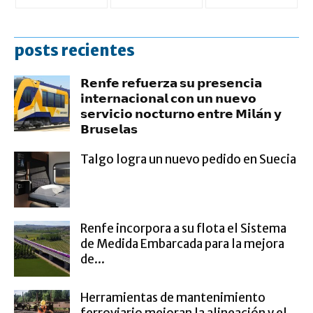
posts recientes
𝗥𝗲𝗻𝗳𝗲 𝗿𝗲𝗳𝘂𝗲𝗿𝘇𝗮 𝘀𝘂 𝗽𝗿𝗲𝘀𝗲𝗻𝗰𝗶𝗮
𝗶𝗻𝘁𝗲𝗿𝗻𝗮𝗰𝗶𝗼𝗻𝗮𝗹 𝗰𝗼𝗻 𝘂𝗻 𝗻𝘂𝗲𝘃𝗼
𝘀𝗲𝗿𝘃𝗶𝗰𝗶𝗼 𝗻𝗼𝗰𝘁𝘂𝗿𝗻𝗼 𝗲𝗻𝘁𝗿𝗲 𝗠𝗶𝗹𝗮́𝗻 𝘆
𝗕𝗿𝘂𝘀𝗲𝗹𝗮𝘀
Talgo logra un nuevo pedido en Suecia
Renfe incorpora a su flota el Sistema
de Medida Embarcada para la mejora
de...
Herramientas de mantenimiento
ferroviario mejoran la alineación y el