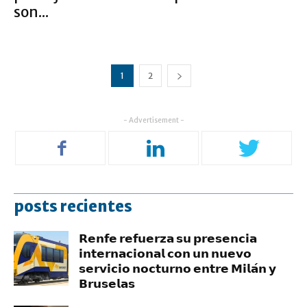
son...
1
2
- Advertisement -
posts recientes
𝗥𝗲𝗻𝗳𝗲 𝗿𝗲𝗳𝘂𝗲𝗿𝘇𝗮 𝘀𝘂 𝗽𝗿𝗲𝘀𝗲𝗻𝗰𝗶𝗮
𝗶𝗻𝘁𝗲𝗿𝗻𝗮𝗰𝗶𝗼𝗻𝗮𝗹 𝗰𝗼𝗻 𝘂𝗻 𝗻𝘂𝗲𝘃𝗼
𝘀𝗲𝗿𝘃𝗶𝗰𝗶𝗼 𝗻𝗼𝗰𝘁𝘂𝗿𝗻𝗼 𝗲𝗻𝘁𝗿𝗲 𝗠𝗶𝗹𝗮́𝗻 𝘆
𝗕𝗿𝘂𝘀𝗲𝗹𝗮𝘀