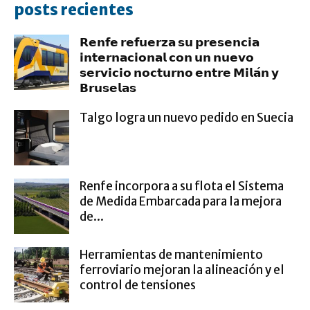
posts recientes
𝗥𝗲𝗻𝗳𝗲 𝗿𝗲𝗳𝘂𝗲𝗿𝘇𝗮 𝘀𝘂 𝗽𝗿𝗲𝘀𝗲𝗻𝗰𝗶𝗮
𝗶𝗻𝘁𝗲𝗿𝗻𝗮𝗰𝗶𝗼𝗻𝗮𝗹 𝗰𝗼𝗻 𝘂𝗻 𝗻𝘂𝗲𝘃𝗼
𝘀𝗲𝗿𝘃𝗶𝗰𝗶𝗼 𝗻𝗼𝗰𝘁𝘂𝗿𝗻𝗼 𝗲𝗻𝘁𝗿𝗲 𝗠𝗶𝗹𝗮́𝗻 𝘆
𝗕𝗿𝘂𝘀𝗲𝗹𝗮𝘀
Talgo logra un nuevo pedido en Suecia
Renfe incorpora a su flota el Sistema
de Medida Embarcada para la mejora
de...
Herramientas de mantenimiento
ferroviario mejoran la alineación y el
control de tensiones