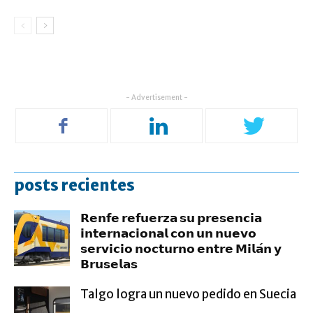
- Advertisement -
posts recientes
𝗥𝗲𝗻𝗳𝗲 𝗿𝗲𝗳𝘂𝗲𝗿𝘇𝗮 𝘀𝘂 𝗽𝗿𝗲𝘀𝗲𝗻𝗰𝗶𝗮
𝗶𝗻𝘁𝗲𝗿𝗻𝗮𝗰𝗶𝗼𝗻𝗮𝗹 𝗰𝗼𝗻 𝘂𝗻 𝗻𝘂𝗲𝘃𝗼
𝘀𝗲𝗿𝘃𝗶𝗰𝗶𝗼 𝗻𝗼𝗰𝘁𝘂𝗿𝗻𝗼 𝗲𝗻𝘁𝗿𝗲 𝗠𝗶𝗹𝗮́𝗻 𝘆
𝗕𝗿𝘂𝘀𝗲𝗹𝗮𝘀
Talgo logra un nuevo pedido en Suecia