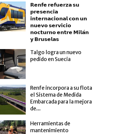
𝗥𝗲𝗻𝗳𝗲 𝗿𝗲𝗳𝘂𝗲𝗿𝘇𝗮 𝘀𝘂
𝗽𝗿𝗲𝘀𝗲𝗻𝗰𝗶𝗮
𝗶𝗻𝘁𝗲𝗿𝗻𝗮𝗰𝗶𝗼𝗻𝗮𝗹 𝗰𝗼𝗻 𝘂𝗻
𝗻𝘂𝗲𝘃𝗼 𝘀𝗲𝗿𝘃𝗶𝗰𝗶𝗼
𝗻𝗼𝗰𝘁𝘂𝗿𝗻𝗼 𝗲𝗻𝘁𝗿𝗲 𝗠𝗶𝗹𝗮́𝗻
𝘆 𝗕𝗿𝘂𝘀𝗲𝗹𝗮𝘀
Talgo logra un nuevo
pedido en Suecia
Renfe incorpora a su flota
el Sistema de Medida
Embarcada para la mejora
de...
Herramientas de
mantenimiento