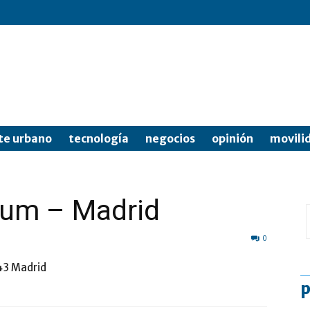
te urbano
tecnología
negocios
opinión
movili
rium – Madrid
0
043 Madrid
p