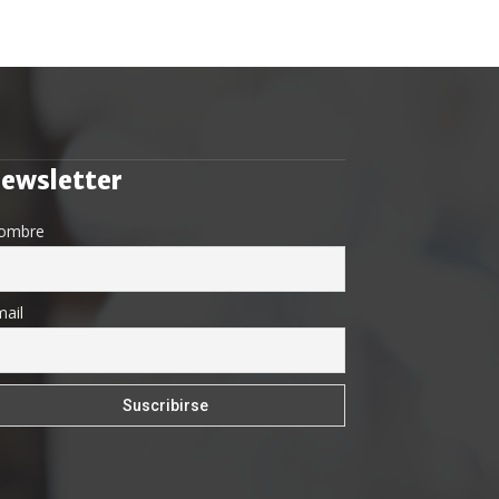
ewsletter
ombre
ail