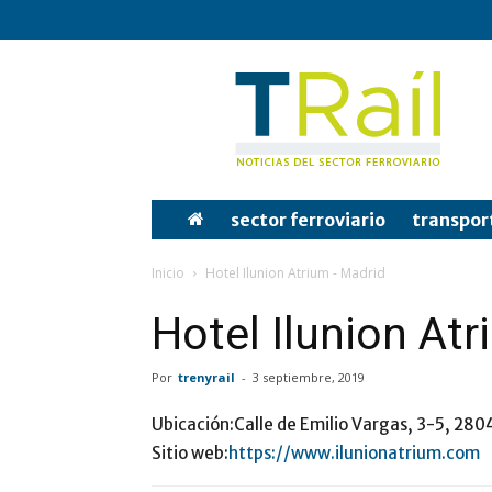
Tren
y
Rail
sector ferroviario
transpor
Inicio
Hotel Ilunion Atrium - Madrid
Hotel Ilunion At
Por
trenyrail
-
3 septiembre, 2019
Ubicación:
Calle de Emilio Vargas, 3-5, 28
Sitio web:
https://www.ilunionatrium.com