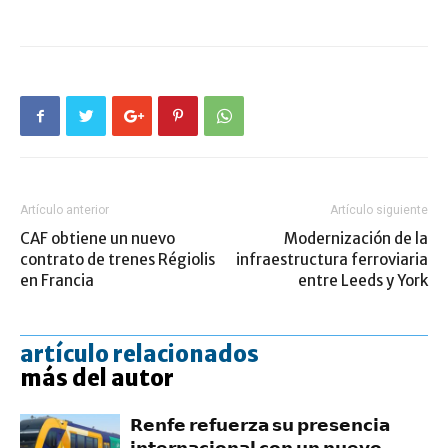
Artículo anterior
Artículo siguiente
CAF obtiene un nuevo
Modernización de la
contrato de trenes Régiolis
infraestructura ferroviaria
en Francia
entre Leeds y York
artículo relacionados
más del autor
𝗥𝗲𝗻𝗳𝗲 𝗿𝗲𝗳𝘂𝗲𝗿𝘇𝗮 𝘀𝘂 𝗽𝗿𝗲𝘀𝗲𝗻𝗰𝗶𝗮