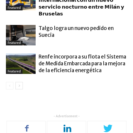
𝗶𝗻𝘁𝗲𝗿𝗻𝗮𝗰𝗶𝗼𝗻𝗮𝗹 𝗰𝗼𝗻 𝘂𝗻 𝗻𝘂𝗲𝘃𝗼
𝘀𝗲𝗿𝘃𝗶𝗰𝗶𝗼 𝗻𝗼𝗰𝘁𝘂𝗿𝗻𝗼 𝗲𝗻𝘁𝗿𝗲 𝗠𝗶𝗹𝗮́𝗻 𝘆
Featured
𝗕𝗿𝘂𝘀𝗲𝗹𝗮𝘀
Talgo logra un nuevo pedido en
Suecia
Featured
Renfe incorpora a su flota el Sistema
de Medida Embarcada para la mejora
de la eficiencia energética
Featured
- Advertisement -