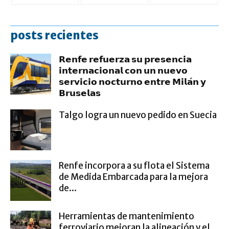
posts recientes
𝗥𝗲𝗻𝗳𝗲 𝗿𝗲𝗳𝘂𝗲𝗿𝘇𝗮 𝘀𝘂 𝗽𝗿𝗲𝘀𝗲𝗻𝗰𝗶𝗮
𝗶𝗻𝘁𝗲𝗿𝗻𝗮𝗰𝗶𝗼𝗻𝗮𝗹 𝗰𝗼𝗻 𝘂𝗻 𝗻𝘂𝗲𝘃𝗼
𝘀𝗲𝗿𝘃𝗶𝗰𝗶𝗼 𝗻𝗼𝗰𝘁𝘂𝗿𝗻𝗼 𝗲𝗻𝘁𝗿𝗲 𝗠𝗶𝗹𝗮́𝗻 𝘆
𝗕𝗿𝘂𝘀𝗲𝗹𝗮𝘀
Talgo logra un nuevo pedido en Suecia
Renfe incorpora a su flota el Sistema
de Medida Embarcada para la mejora
de...
Herramientas de mantenimiento
ferroviario mejoran la alineación y el