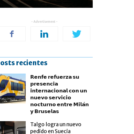
- Advertisement -
osts recientes
𝗥𝗲𝗻𝗳𝗲 𝗿𝗲𝗳𝘂𝗲𝗿𝘇𝗮 𝘀𝘂
𝗽𝗿𝗲𝘀𝗲𝗻𝗰𝗶𝗮
𝗶𝗻𝘁𝗲𝗿𝗻𝗮𝗰𝗶𝗼𝗻𝗮𝗹 𝗰𝗼𝗻 𝘂𝗻
𝗻𝘂𝗲𝘃𝗼 𝘀𝗲𝗿𝘃𝗶𝗰𝗶𝗼
𝗻𝗼𝗰𝘁𝘂𝗿𝗻𝗼 𝗲𝗻𝘁𝗿𝗲 𝗠𝗶𝗹𝗮́𝗻
𝘆 𝗕𝗿𝘂𝘀𝗲𝗹𝗮𝘀
Talgo logra un nuevo
pedido en Suecia