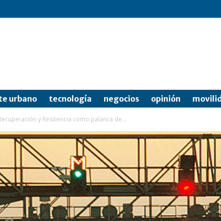
te urbano
tecnología
negocios
opinión
movili
ecuperación y Resiliencia como palanca de...