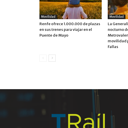
Movilidad
Movilidad
Renfe ofrece 1.000.000 de plazas
La Generali
en sus trenes para viajar en el
nocturno d
Puente de Mayo
Metrovalenc
movilidad p
Fallas