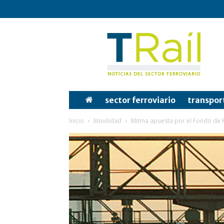
Tren
y
Rail
sector ferroviario
transpor
Inicio
Movilidad
Mitma apuesta por el Fondo de R