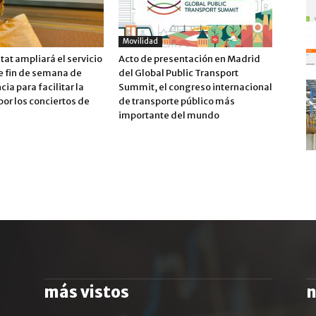
Movilidad
tat ampliará el servicio
Acto de presentación en Madrid
e fin de semana de
del Global Public Transport
ia para facilitar la
Summit, el congreso internacional
or los conciertos de
de transporte público más
importante del mundo
más vistos
n