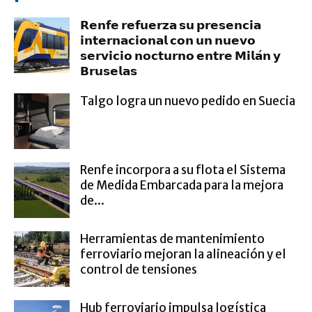
𝗥𝗲𝗻𝗳𝗲 𝗿𝗲𝗳𝘂𝗲𝗿𝘇𝗮 𝘀𝘂 𝗽𝗿𝗲𝘀𝗲𝗻𝗰𝗶𝗮
𝗶𝗻𝘁𝗲𝗿𝗻𝗮𝗰𝗶𝗼𝗻𝗮𝗹 𝗰𝗼𝗻 𝘂𝗻 𝗻𝘂𝗲𝘃𝗼
𝘀𝗲𝗿𝘃𝗶𝗰𝗶𝗼 𝗻𝗼𝗰𝘁𝘂𝗿𝗻𝗼 𝗲𝗻𝘁𝗿𝗲 𝗠𝗶𝗹𝗮́𝗻 𝘆
𝗕𝗿𝘂𝘀𝗲𝗹𝗮𝘀
Talgo logra un nuevo pedido en Suecia
Renfe incorpora a su flota el Sistema
de Medida Embarcada para la mejora
de...
Herramientas de mantenimiento
ferroviario mejoran la alineación y el
control de tensiones
Hub ferroviario impulsa logística