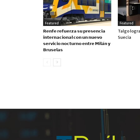
Featured
Featured
𝗥𝗲𝗻𝗳𝗲 𝗿𝗲𝗳𝘂𝗲𝗿𝘇𝗮 𝘀𝘂 𝗽𝗿𝗲𝘀𝗲𝗻𝗰𝗶𝗮
Talgo logr
𝗶𝗻𝘁𝗲𝗿𝗻𝗮𝗰𝗶𝗼𝗻𝗮𝗹 𝗰𝗼𝗻 𝘂𝗻 𝗻𝘂𝗲𝘃𝗼
Suecia
𝘀𝗲𝗿𝘃𝗶𝗰𝗶𝗼 𝗻𝗼𝗰𝘁𝘂𝗿𝗻𝗼 𝗲𝗻𝘁𝗿𝗲 𝗠𝗶𝗹𝗮́𝗻 𝘆
𝗕𝗿𝘂𝘀𝗲𝗹𝗮𝘀