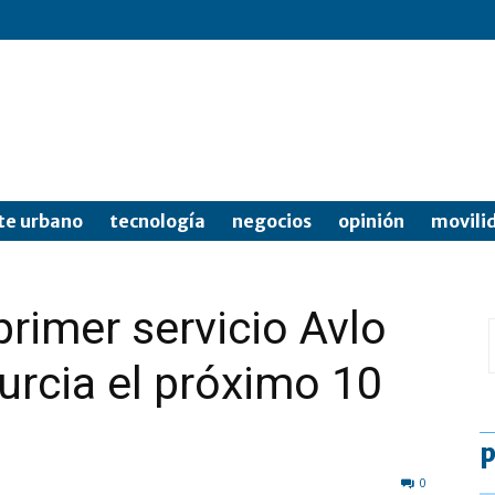
te urbano
tecnología
negocios
opinión
movili
 primer servicio Avlo
urcia el próximo 10
p
0