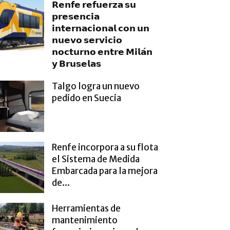
𝗥𝗲𝗻𝗳𝗲 𝗿𝗲𝗳𝘂𝗲𝗿𝘇𝗮 𝘀𝘂
𝗽𝗿𝗲𝘀𝗲𝗻𝗰𝗶𝗮
𝗶𝗻𝘁𝗲𝗿𝗻𝗮𝗰𝗶𝗼𝗻𝗮𝗹 𝗰𝗼𝗻 𝘂𝗻
𝗻𝘂𝗲𝘃𝗼 𝘀𝗲𝗿𝘃𝗶𝗰𝗶𝗼
𝗻𝗼𝗰𝘁𝘂𝗿𝗻𝗼 𝗲𝗻𝘁𝗿𝗲 𝗠𝗶𝗹𝗮́𝗻
𝘆 𝗕𝗿𝘂𝘀𝗲𝗹𝗮𝘀
Talgo logra un nuevo
pedido en Suecia
Renfe incorpora a su flota
el Sistema de Medida
Embarcada para la mejora
de...
Herramientas de
mantenimiento