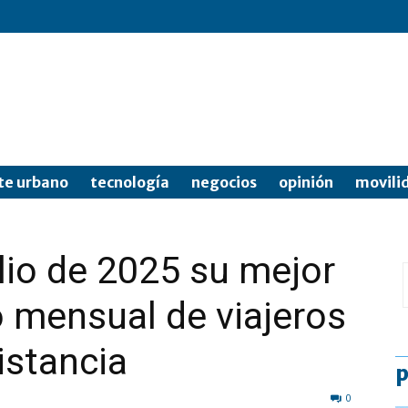
te urbano
tecnología
negocios
opinión
movili
ulio de 2025 su mejor
o mensual de viajeros
istancia
p
0