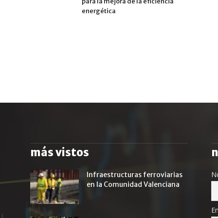
para la mejora de la eficiencia
energética
más vistos
n
N
Infraestructuras ferroviarias
en la Comunidad Valenciana
Em