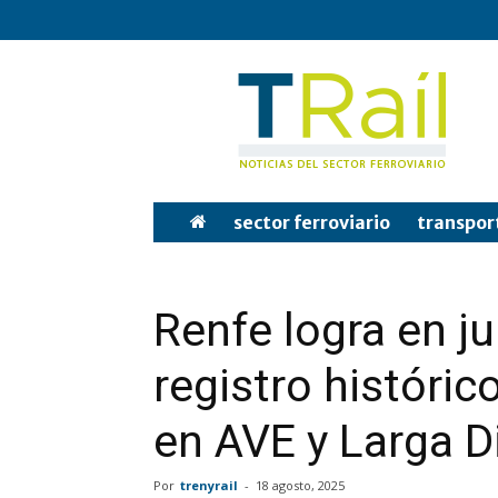
Tren
y
Rail
sector ferroviario
transpor
Renfe logra en j
registro históric
en AVE y Larga D
Por
trenyrail
-
18 agosto, 2025