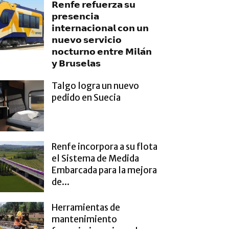
𝗥𝗲𝗻𝗳𝗲 𝗿𝗲𝗳𝘂𝗲𝗿𝘇𝗮 𝘀𝘂
𝗽𝗿𝗲𝘀𝗲𝗻𝗰𝗶𝗮
𝗶𝗻𝘁𝗲𝗿𝗻𝗮𝗰𝗶𝗼𝗻𝗮𝗹 𝗰𝗼𝗻 𝘂𝗻
𝗻𝘂𝗲𝘃𝗼 𝘀𝗲𝗿𝘃𝗶𝗰𝗶𝗼
𝗻𝗼𝗰𝘁𝘂𝗿𝗻𝗼 𝗲𝗻𝘁𝗿𝗲 𝗠𝗶𝗹𝗮́𝗻
𝘆 𝗕𝗿𝘂𝘀𝗲𝗹𝗮𝘀
Talgo logra un nuevo
pedido en Suecia
Renfe incorpora a su flota
el Sistema de Medida
Embarcada para la mejora
de...
Herramientas de
mantenimiento