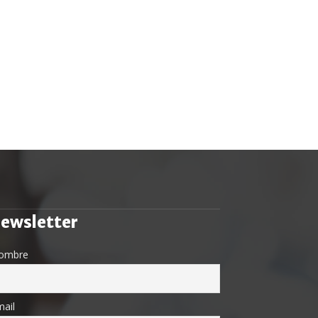
ewsletter
ombre
ail