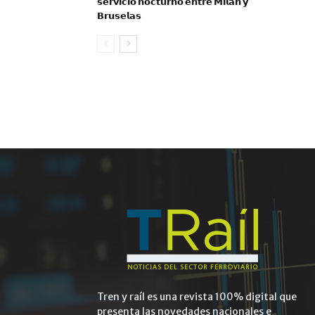
𝘀𝗲𝗿𝘃𝗶𝗰𝗶𝗼 𝗻𝗼𝗰𝘁𝘂𝗿𝗻𝗼 𝗲𝗻𝘁𝗿𝗲 𝗠𝗶𝗹𝗮́𝗻 𝘆
𝗕𝗿𝘂𝘀𝗲𝗹𝗮𝘀
Tren y raíl es una revista 100% digital que
presenta las novedades nacionales e