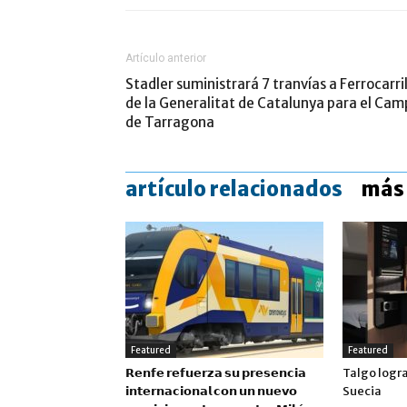
Artículo anterior
Stadler suministrará 7 tranvías a Ferrocarri
de la Generalitat de Catalunya para el Cam
de Tarragona
artículo relacionados
más 
Featured
Featured
𝗥𝗲𝗻𝗳𝗲 𝗿𝗲𝗳𝘂𝗲𝗿𝘇𝗮 𝘀𝘂 𝗽𝗿𝗲𝘀𝗲𝗻𝗰𝗶𝗮
Talgo logr
𝗶𝗻𝘁𝗲𝗿𝗻𝗮𝗰𝗶𝗼𝗻𝗮𝗹 𝗰𝗼𝗻 𝘂𝗻 𝗻𝘂𝗲𝘃𝗼
Suecia